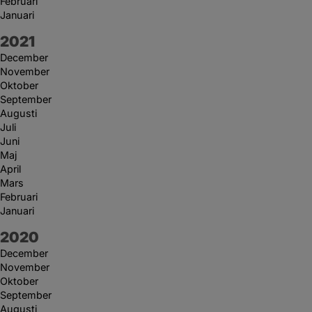
Februari
Januari
År:
2021
December
November
Oktober
September
Augusti
Juli
Juni
Maj
April
Mars
Februari
Januari
År:
2020
December
November
Oktober
September
Augusti