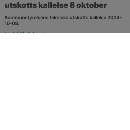
utskotts kallelse 8 oktober
Kommunstyrelsens tekniska utskotts kallelse 2024-
10-08.
pdf, 134.7 kB, öppnas i nytt fönster.
Länk till kallelse
SOTENÄS KOMMUN
Besöksadress
Parkgatan 46
456 80 Kungshamn
Hitta hit