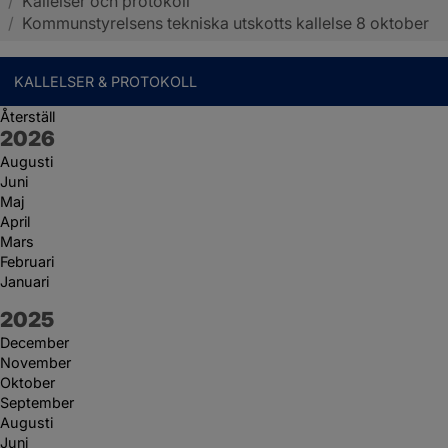
/
Kallelser och protokoll
Sotenäs kommun
/
Kommunstyrelsens tekniska utskotts kallelse 8 oktober
KALLELSER & PROTOKOLL
Återställ
År:
2026
Augusti
Juni
Maj
April
Mars
Februari
Januari
År:
2025
December
November
Oktober
September
Augusti
Juni