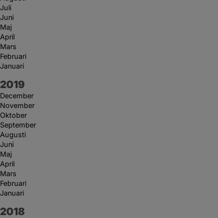
Juli
Juni
Maj
April
Mars
Februari
Januari
År:
2019
December
November
Oktober
September
Augusti
Juni
Maj
April
Mars
Februari
Januari
År:
2018