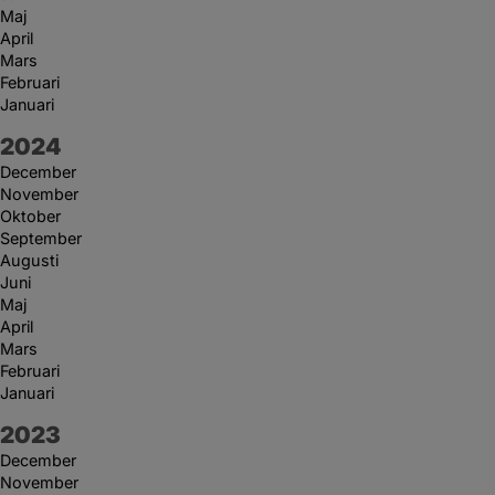
Maj
April
Mars
Februari
Januari
År:
2024
December
November
Oktober
September
Augusti
Juni
Maj
April
Mars
Februari
Januari
År:
2023
December
November