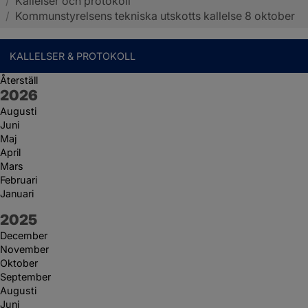
/
Kallelser och protokoll
Sotenäs kommun
/
Kommunstyrelsens tekniska utskotts kallelse 8 oktober
KALLELSER & PROTOKOLL
Återställ
År:
2026
Augusti
Juni
Maj
April
Mars
Februari
Januari
År:
2025
December
November
Oktober
September
Augusti
Juni