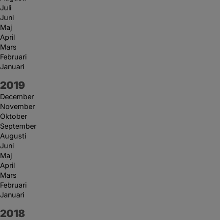
Juli
Juni
Maj
April
Mars
Februari
Januari
År:
2019
December
November
Oktober
September
Augusti
Juni
Maj
April
Mars
Februari
Januari
År:
2018