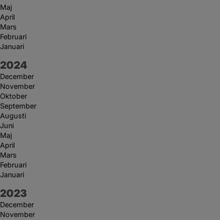
Maj
April
Mars
Februari
Januari
År:
2024
December
November
Oktober
September
Augusti
Juni
Maj
April
Mars
Februari
Januari
År:
2023
December
November