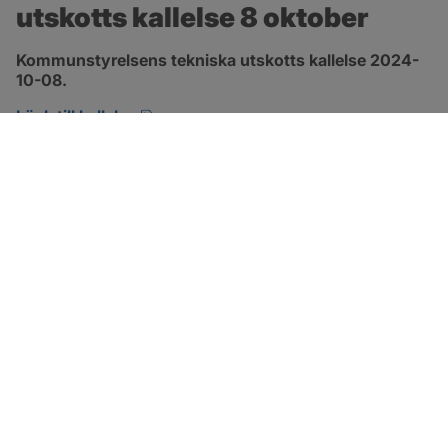
utskotts kallelse 8 oktober
Kommunstyrelsens tekniska utskotts kallelse 2024-
10-08.
pdf, 134.7 kB, öppnas i nytt fönster.
Länk till kallelse
SOTENÄS KOMMUN
Besöksadress
Parkgatan 46
456 80 Kungshamn
Hitta hit