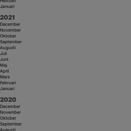
Februari
Januari
År:
2021
December
November
Oktober
September
Augusti
Juli
Juni
Maj
April
Mars
Februari
Januari
År:
2020
December
November
Oktober
September
Augusti