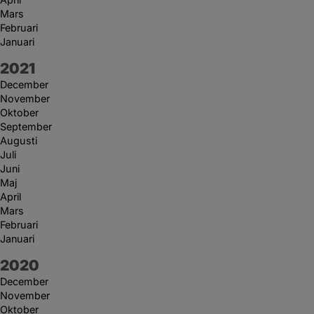
Mars
Februari
Januari
År:
2021
December
November
Oktober
September
Augusti
Juli
Juni
Maj
April
Mars
Februari
Januari
År:
2020
December
November
Oktober