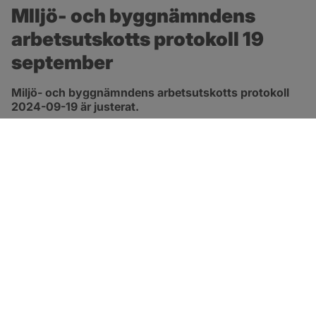
MIljö- och byggnämndens 
arbetsutskotts protokoll 19 
september
Miljö- och byggnämndens arbetsutskotts protokoll 
2024-09-19 är justerat.
pdf, 263.6 kB, öppnas i nytt fönster.
Länk till protokoll
SOTENÄS KOMMUN
Besöksadress
Parkgatan 46