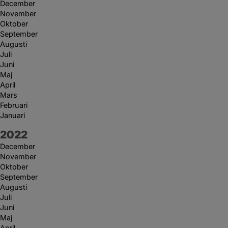
December
November
Oktober
September
Augusti
Juli
Juni
Maj
April
Mars
Februari
Januari
År:
2022
December
November
Oktober
September
Augusti
Juli
Juni
Maj
April