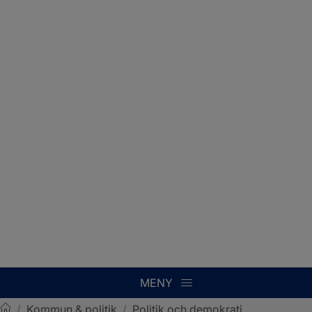
MENY
/
Kommun & politik
/
Politik och demokrati