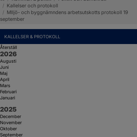
/
Kallelser och protokoll
Sotenäs kommun
/
MIljö- och byggnämndens arbetsutskotts protokoll 19
september
KALLELSER & PROTOKOLL
Återställ
År:
2026
Augusti
Juni
Maj
April
Mars
Februari
Januari
År:
2025
December
November
Oktober
September