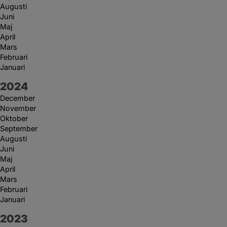
Augusti
Juni
Maj
April
Mars
Februari
Januari
År:
2024
December
November
Oktober
September
Augusti
Juni
Maj
April
Mars
Februari
Januari
År:
2023