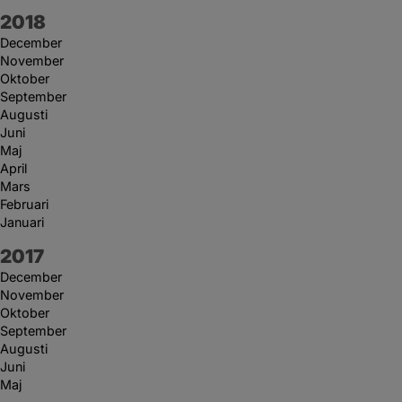
År:
2018
December
November
Oktober
September
Augusti
Juni
Maj
April
Mars
Februari
Januari
År:
2017
December
November
Oktober
September
Augusti
Juni
Maj