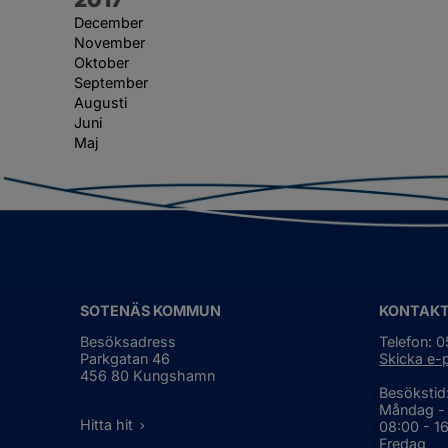
December
November
Oktober
September
Augusti
Juni
Maj
SOTENÄS KOMMUN
KONTAK
Besöksadress
Telefon: 
Parkgatan 46
Skicka e-
456 80 Kungshamn
Besökstid
Måndag -
Hitta hit
08:00 - 1
Fredag