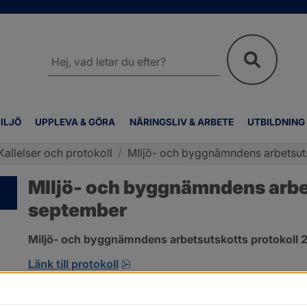
Sök
på
webbplatsen
ILJÖ
UPPLEVA & GÖRA
NÄRINGSLIV & ARBETE
UTBILDNING
Kallelser och protokoll
/
MIljö- och byggnämndens arbetsuts
MIljö- och byggnämndens arbet
september
Miljö- och byggnämndens arbetsutskotts protokoll 2
pdf, 263.6 kB, öppnas i nytt fönst
Länk till protokoll