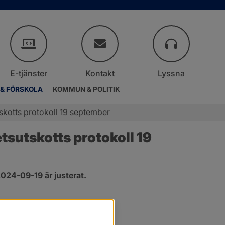
E-tjänster
Kontakt
Lyssna
 & FÖRSKOLA
KOMMUN & POLITIK
kotts protokoll 19 september
sutskotts protokoll 19 
024-09-19 är justerat.
er.