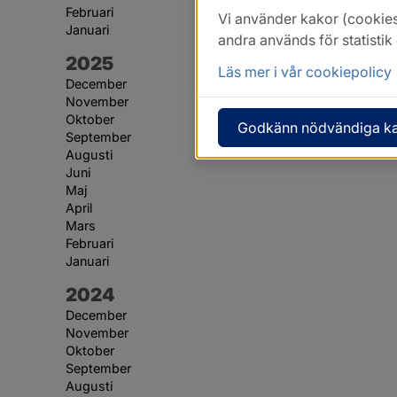
Februari
Vi använder kakor (cookies
Januari
andra används för statisti
År:
2025
Läs mer i vår cookiepolicy
December
November
Oktober
Godkänn nödvändiga k
September
Augusti
Juni
Maj
April
Mars
Februari
Januari
År:
2024
December
November
Oktober
September
Augusti