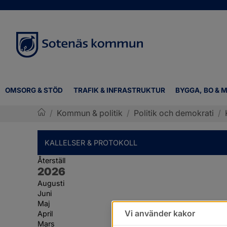
OMSORG & STÖD
TRAFIK & INFRASTRUKTUR
BYGGA, BO & M
/
Kommun & politik
/
Politik och demokrati
/
Sotenäs kommun
KALLELSER & PROTOKOLL
Återställ
År:
2026
Augusti
Juni
Maj
Vi använder kakor
April
Mars