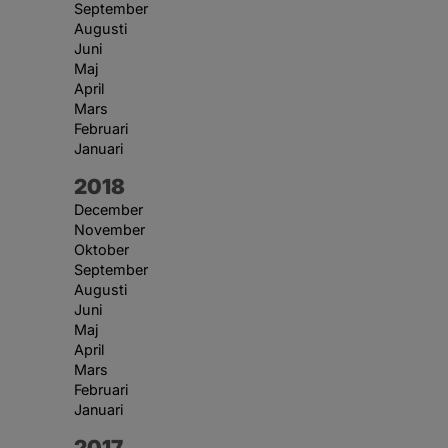
September
Augusti
Juni
Maj
April
Mars
Februari
Januari
År:
2018
December
November
Oktober
September
Augusti
Juni
Maj
April
Mars
Februari
Januari
År:
2017