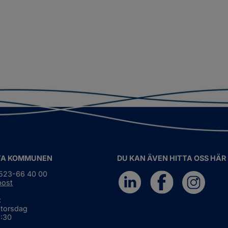
TA KOMMUNEN
DU KAN ÄVEN HITTA OSS HÄR
0523-66 40 00
post
:
 torsdag
6:30