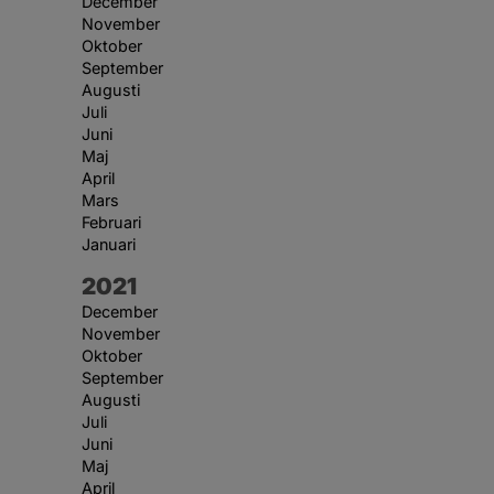
December
November
Oktober
September
Augusti
Juli
Juni
Maj
April
Mars
Februari
Januari
År:
2021
December
November
Oktober
September
Augusti
Juli
Juni
Maj
April