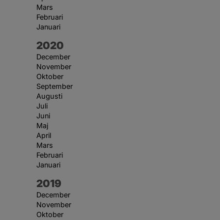
Mars
Februari
Januari
År:
2020
December
November
Oktober
September
Augusti
Juli
Juni
Maj
April
Mars
Februari
Januari
År:
2019
December
November
Oktober