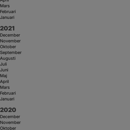
Mars
Februari
Januari
År:
2021
December
November
Oktober
September
Augusti
Juli
Juni
Maj
April
Mars
Februari
Januari
År:
2020
December
November
Oktober