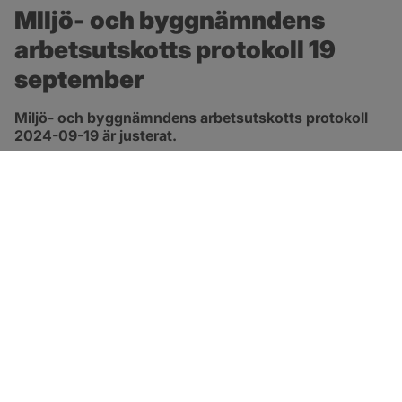
MIljö- och byggnämndens 
arbetsutskotts protokoll 19 
september
Miljö- och byggnämndens arbetsutskotts protokoll 
2024-09-19 är justerat.
pdf, 263.6 kB, öppnas i nytt fönster.
Länk till protokoll
SOTENÄS KOMMUN
Besöksadress
Parkgatan 46