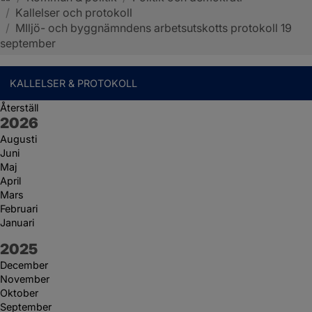
/
Kallelser och protokoll
Sotenäs kommun
/
MIljö- och byggnämndens arbetsutskotts protokoll 19
september
KALLELSER & PROTOKOLL
Återställ
År:
2026
Augusti
Juni
Maj
April
Mars
Februari
Januari
År:
2025
December
November
Oktober
September