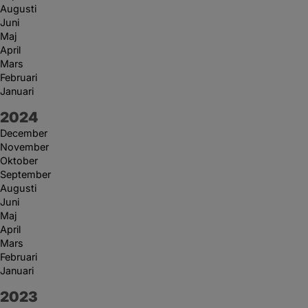
Augusti
Juni
Maj
April
Mars
Februari
Januari
År:
2024
December
November
Oktober
September
Augusti
Juni
Maj
April
Mars
Februari
Januari
År:
2023