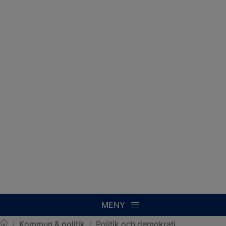
MENY
/
Kommun & politik
/
Politik och demokrati