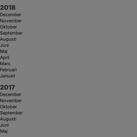
År:
2018
December
November
Oktober
September
Augusti
Juni
Maj
April
Mars
Februari
Januari
År:
2017
December
November
Oktober
September
Augusti
Juni
Maj