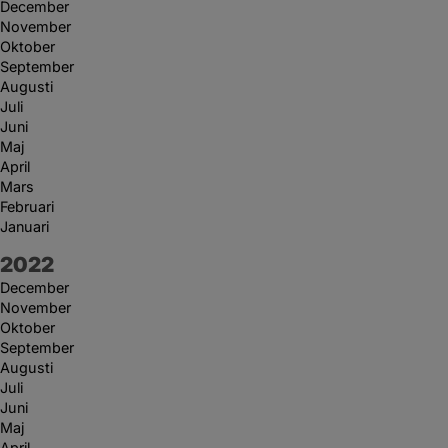
December
November
Oktober
September
Augusti
Juli
Juni
Maj
April
Mars
Februari
Januari
År:
2022
December
November
Oktober
September
Augusti
Juli
Juni
Maj
April