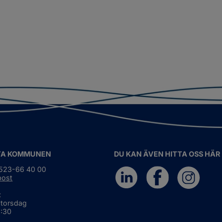
TA KOMMUNEN
DU KAN ÄVEN HITTA OSS HÄR
0523-66 40 00
post
:
 torsdag
6:30