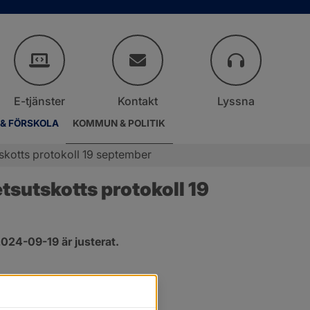
E-tjänster
Kontakt
Lyssna
 & FÖRSKOLA
KOMMUN & POLITIK
kotts protokoll 19 september
sutskotts protokoll 19 
024-09-19 är justerat.
er.