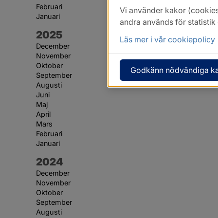
Februari
Vi använder kakor (cookies
Januari
andra används för statisti
År:
2025
Läs mer i vår cookiepolicy
December
November
Oktober
Godkänn nödvändiga k
September
Augusti
Juni
Maj
April
Mars
Februari
Januari
År:
2024
December
November
Oktober
September
Augusti