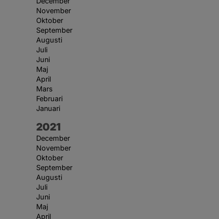
December
November
Oktober
September
Augusti
Juli
Juni
Maj
April
Mars
Februari
Januari
År:
2021
December
November
Oktober
September
Augusti
Juli
Juni
Maj
April