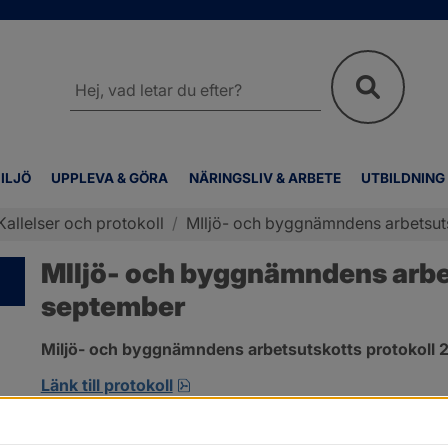
Sök
på
webbplatsen
ILJÖ
UPPLEVA & GÖRA
NÄRINGSLIV & ARBETE
UTBILDNING
Kallelser och protokoll
/
MIljö- och byggnämndens arbetsuts
MIljö- och byggnämndens arbet
september
Miljö- och byggnämndens arbetsutskotts protokoll 2
pdf, 263.6 kB, öppnas i nytt fönst
Länk till protokoll