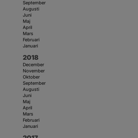
September
Augusti
Juni
Maj
April
Mars
Februari
Januari
År:
2018
December
November
Oktober
September
Augusti
Juni
Maj
April
Mars
Februari
Januari
År:
2017