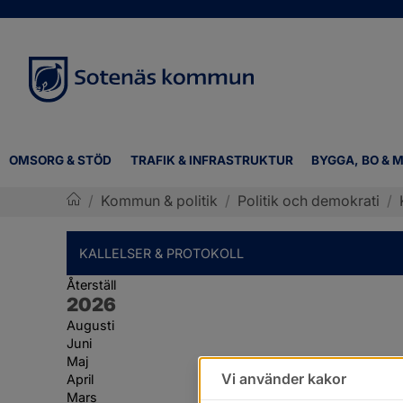
OMSORG & STÖD
TRAFIK & INFRASTRUKTUR
BYGGA, BO & M
/
Kommun & politik
/
Politik och demokrati
/
Sotenäs kommun
KALLELSER & PROTOKOLL
Återställ
År:
2026
Augusti
Juni
Maj
Vi använder kakor
April
Mars