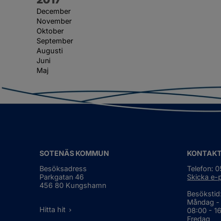
December
November
Oktober
September
Augusti
Juni
Maj
SOTENÄS KOMMUN
KONTAK
Besöksadress
Telefon: 
Parkgatan 46
Skicka e-
456 80 Kungshamn
Besökstid
Måndag -
Hitta hit
08:00 - 1
Fredag