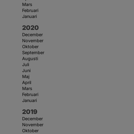
Mars
Februari
Januari
År:
2020
December
November
Oktober
September
Augusti
Juli
Juni
Maj
April
Mars
Februari
Januari
År:
2019
December
November
Oktober