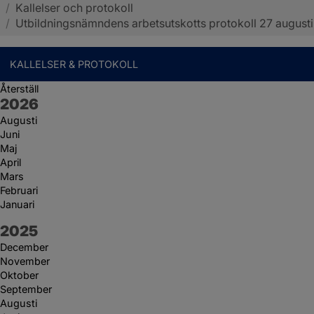
/
Kallelser och protokoll
Sotenäs kommun
/
Utbildningsnämndens arbetsutskotts protokoll 27 augusti
KALLELSER & PROTOKOLL
Återställ
År:
2026
Augusti
Juni
Maj
April
Mars
Februari
Januari
År:
2025
December
November
Oktober
September
Augusti