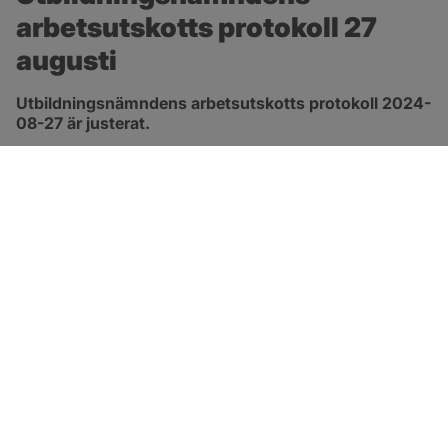
arbetsutskotts protokoll 27 
augusti
Utbildningsnämndens arbetsutskotts protokoll 2024-
08-27 är justerat.
pdf, 172.8 kB, öppnas i nytt fönster.
Länk till protokoll
SOTENÄS KOMMUN
Besöksadress
Parkgatan 46
456 80 Kungshamn