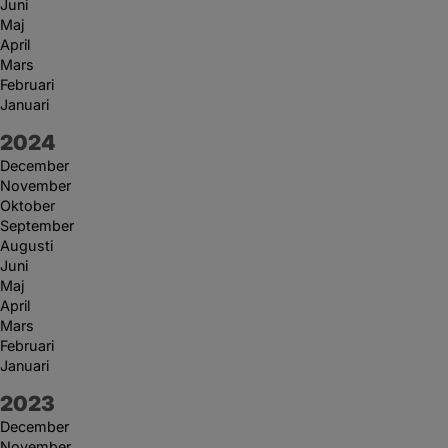
Juni
Maj
April
Mars
Februari
Januari
År:
2024
December
November
Oktober
September
Augusti
Juni
Maj
April
Mars
Februari
Januari
År:
2023
December
November