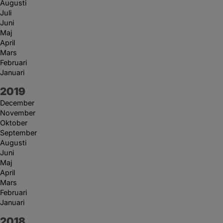
Augusti
Juli
Juni
Maj
April
Mars
Februari
Januari
År:
2019
December
November
Oktober
September
Augusti
Juni
Maj
April
Mars
Februari
Januari
År:
2018