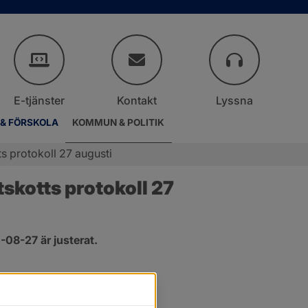
E-tjänster
Kontakt
Lyssna
 & FÖRSKOLA
KOMMUN & POLITIK
s protokoll 27 augusti
kotts protokoll 27 
08-27 är justerat.
er.