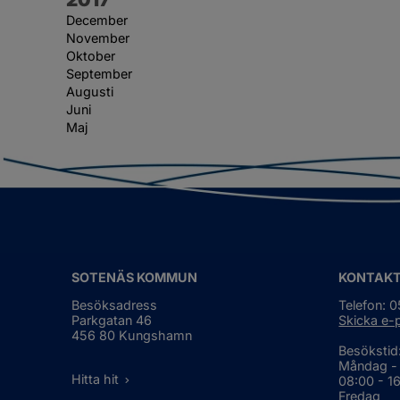
December
November
Oktober
September
Augusti
Juni
Maj
SOTENÄS KOMMUN
KONTAK
Besöksadress
Telefon: 
Parkgatan 46
Skicka e-
456 80 Kungshamn
Besökstid
Måndag -
Hitta hit
08:00 - 1
Fredag