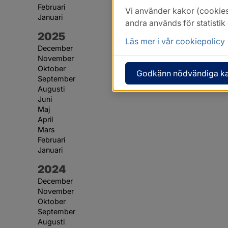
Februari
Vi använder kakor (cookies
Januari
andra används för statisti
År:
2025
Läs mer i vår cookiepolicy
December
November
Oktober
Godkänn nödvändiga k
September
Augusti
Juni
Maj
April
Mars
Februari
Januari
År:
2024
December
November
Oktober
September
Augusti