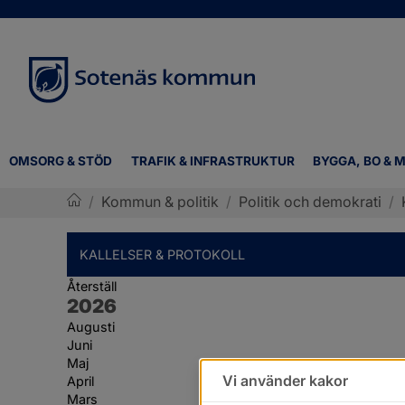
OMSORG & STÖD
TRAFIK & INFRASTRUKTUR
BYGGA, BO & M
/
Kommun & politik
/
Politik och demokrati
/
Sotenäs kommun
KALLELSER & PROTOKOLL
Återställ
År:
2026
Augusti
Juni
Maj
Vi använder kakor
April
Mars