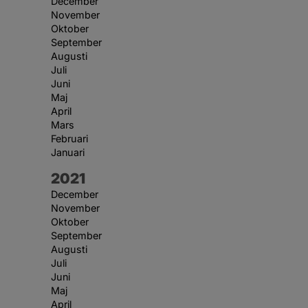
December
November
Oktober
September
Augusti
Juli
Juni
Maj
April
Mars
Februari
Januari
År:
2021
December
November
Oktober
September
Augusti
Juli
Juni
Maj
April