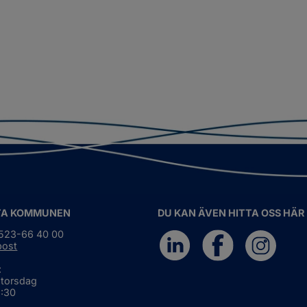
TA KOMMUNEN
DU KAN ÄVEN HITTA OSS HÄR
0523-66 40 00
post
:
 torsdag
6:30