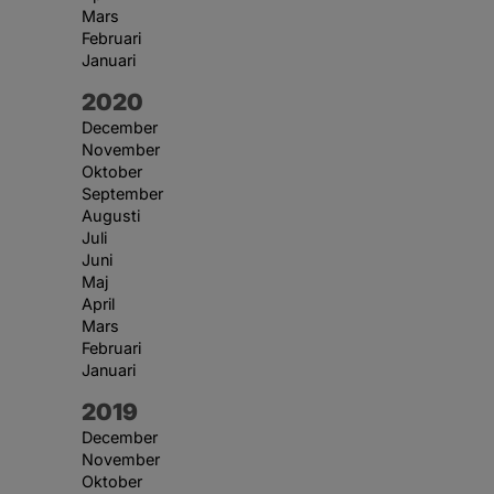
Mars
Februari
Januari
År:
2020
December
November
Oktober
September
Augusti
Juli
Juni
Maj
April
Mars
Februari
Januari
År:
2019
December
November
Oktober