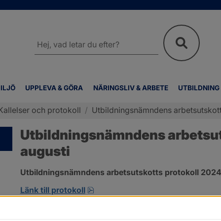
Sök
på
webbplatsen
ILJÖ
UPPLEVA & GÖRA
NÄRINGSLIV & ARBETE
UTBILDNING
Kallelser och protokoll
/
Utbildningsnämndens arbetsutskott
Utbildningsnämndens arbetsuts
augusti
Utbildningsnämndens arbetsutskotts protokoll 2024-
pdf, 172.8 kB, öppnas i nytt fönst
Länk till protokoll