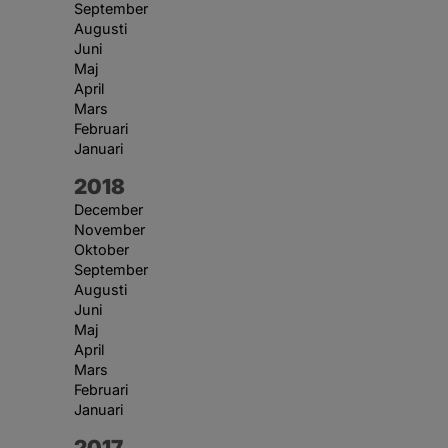
September
Augusti
Juni
Maj
April
Mars
Februari
Januari
År:
2018
December
November
Oktober
September
Augusti
Juni
Maj
April
Mars
Februari
Januari
År:
2017