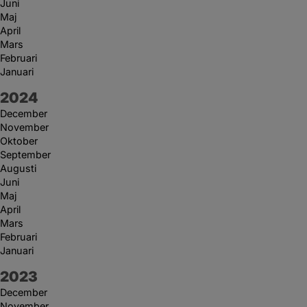
Juni
Maj
April
Mars
Februari
Januari
År:
2024
December
November
Oktober
September
Augusti
Juni
Maj
April
Mars
Februari
Januari
År:
2023
December
November