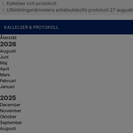
/
Kallelser och protokoll
Sotenäs kommun
/
Utbildningsnämndens arbetsutskotts protokoll 27 augusti
KALLELSER & PROTOKOLL
Återställ
År:
2026
Augusti
Juni
Maj
April
Mars
Februari
Januari
År:
2025
December
November
Oktober
September
Augusti