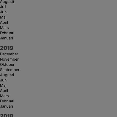
Augusti
Juli
Juni
Maj
April
Mars
Februari
Januari
År:
2019
December
November
Oktober
September
Augusti
Juni
Maj
April
Mars
Februari
Januari
År:
2018