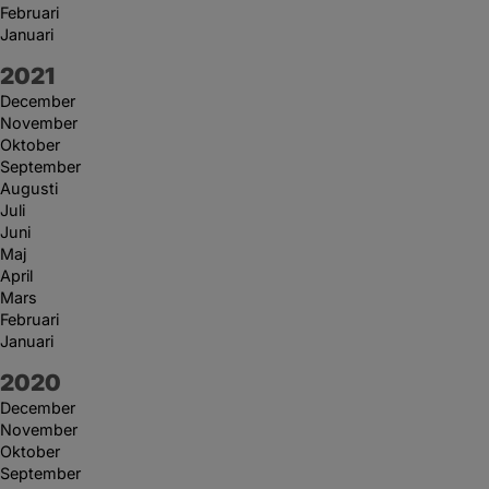
Februari
Januari
År:
2021
December
November
Oktober
September
Augusti
Juli
Juni
Maj
April
Mars
Februari
Januari
År:
2020
December
November
Oktober
September