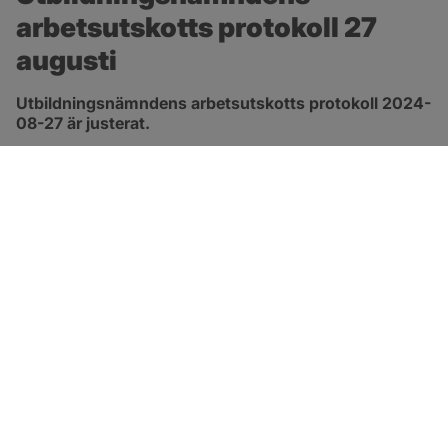
arbetsutskotts protokoll 27 
augusti
Utbildningsnämndens arbetsutskotts protokoll 2024-
08-27 är justerat.
pdf, 172.8 kB, öppnas i nytt fönster.
Länk till protokoll
SOTENÄS KOMMUN
Besöksadress
Parkgatan 46
456 80 Kungshamn