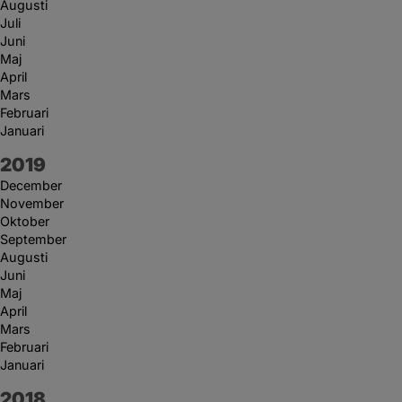
Augusti
Juli
Juni
Maj
April
Mars
Februari
Januari
År:
2019
December
November
Oktober
September
Augusti
Juni
Maj
April
Mars
Februari
Januari
År:
2018