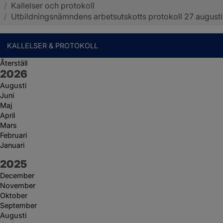
/
Kallelser och protokoll
Sotenäs kommun
/
Utbildningsnämndens arbetsutskotts protokoll 27 augusti
KALLELSER & PROTOKOLL
Återställ
År:
2026
Augusti
Juni
Maj
April
Mars
Februari
Januari
År:
2025
December
November
Oktober
September
Augusti