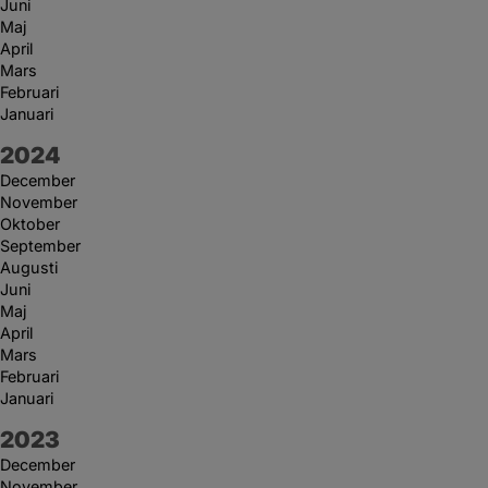
Juni
Maj
April
Mars
Februari
Januari
År:
2024
December
November
Oktober
September
Augusti
Juni
Maj
April
Mars
Februari
Januari
År:
2023
December
November