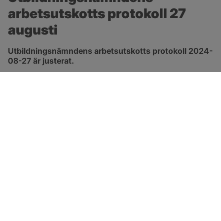
arbetsutskotts protokoll 27 
augusti
Utbildningsnämndens arbetsutskotts protokoll 2024-
08-27 är justerat.
pdf, 172.8 kB, öppnas i nytt fönster.
Länk till protokoll
SOTENÄS KOMMUN
Besöksadress
Parkgatan 46
456 80 Kungshamn