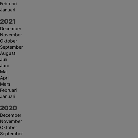
Februari
Januari
År:
2021
December
November
Oktober
September
Augusti
Juli
Juni
Maj
April
Mars
Februari
Januari
År:
2020
December
November
Oktober
September