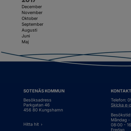
December
November
Oktober
September
Augusti
Juni
Maj
SOTENÄS KOMMUN
KONTAK
Besöksadress
Telefon: 
Parkgatan 46
Skicka e-
456 80 Kungshamn
Besökstid
Måndag -
Hitta hit
08:00 - 1
Fredag