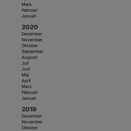
Mars
Februari
Januari
År:
2020
December
November
Oktober
September
Augusti
Juli
Juni
Maj
April
Mars
Februari
Januari
År:
2019
December
November
Oktober