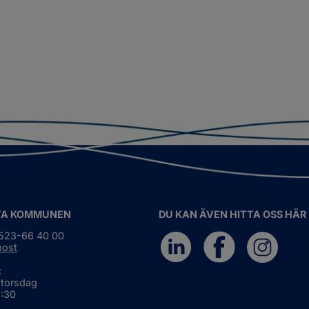
TA KOMMUNEN
DU KAN ÄVEN HITTA OSS HÄR
0523-66 40 00
post
:
 torsdag
6:30