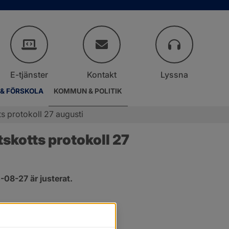
E-tjänster
Kontakt
Lyssna
 & FÖRSKOLA
KOMMUN & POLITIK
s protokoll 27 augusti
kotts protokoll 27 
08-27 är justerat.
er.