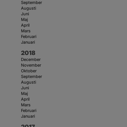
September
Augusti
Juni
Maj
April
Mars
Februari
Januari
År:
2018
December
November
Oktober
September
Augusti
Juni
Maj
April
Mars
Februari
Januari
År:
2017