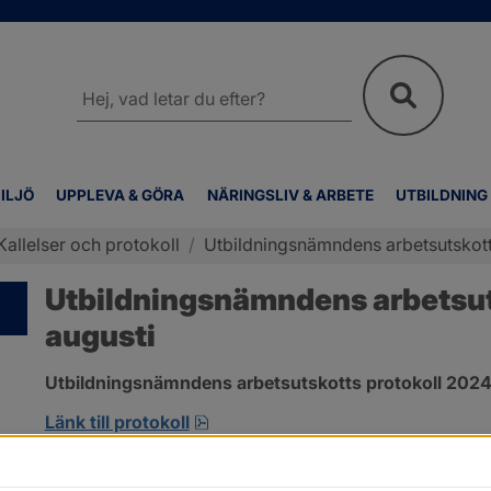
Sök
på
webbplatsen
ILJÖ
UPPLEVA & GÖRA
NÄRINGSLIV & ARBETE
UTBILDNING
Kallelser och protokoll
/
Utbildningsnämndens arbetsutskott
Utbildningsnämndens arbetsuts
augusti
Utbildningsnämndens arbetsutskotts protokoll 2024-
pdf, 172.8 kB, öppnas i nytt fönst
Länk till protokoll