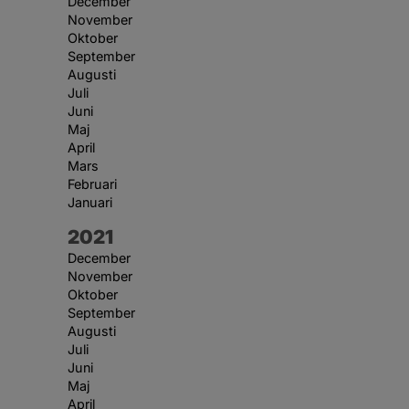
December
November
Oktober
September
Augusti
Juli
Juni
Maj
April
Mars
Februari
Januari
År:
2021
December
November
Oktober
September
Augusti
Juli
Juni
Maj
April