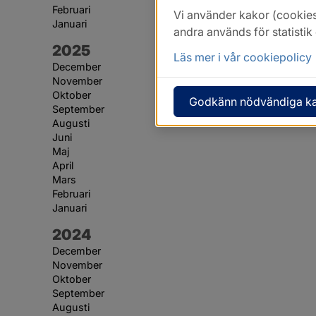
Februari
Vi använder kakor (cookies
Januari
andra används för statisti
År:
2025
Läs mer i vår cookiepolicy
December
November
Oktober
Godkänn nödvändiga k
September
Augusti
Juni
Maj
April
Mars
Februari
Januari
År:
2024
December
November
Oktober
September
Augusti