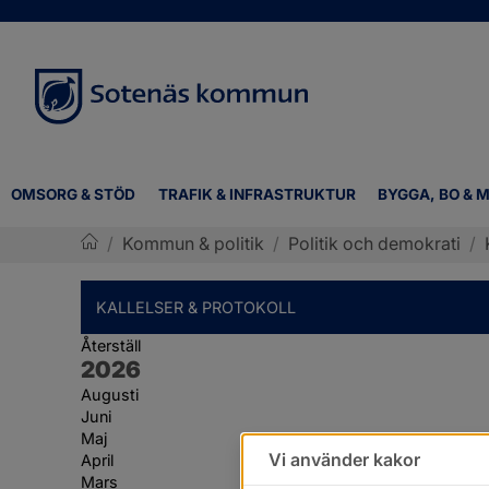
OMSORG & STÖD
TRAFIK & INFRASTRUKTUR
BYGGA, BO & M
/
Kommun & politik
/
Politik och demokrati
/
Sotenäs kommun
KALLELSER & PROTOKOLL
Återställ
År:
2026
Augusti
Juni
Maj
Vi använder kakor
April
Mars