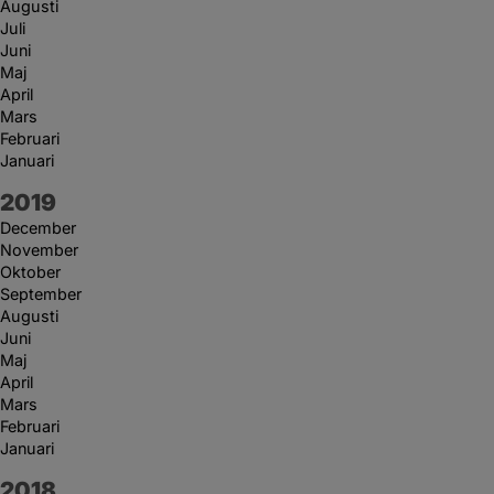
Augusti
Juli
Juni
Maj
April
Mars
Februari
Januari
År:
2019
December
November
Oktober
September
Augusti
Juni
Maj
April
Mars
Februari
Januari
År:
2018