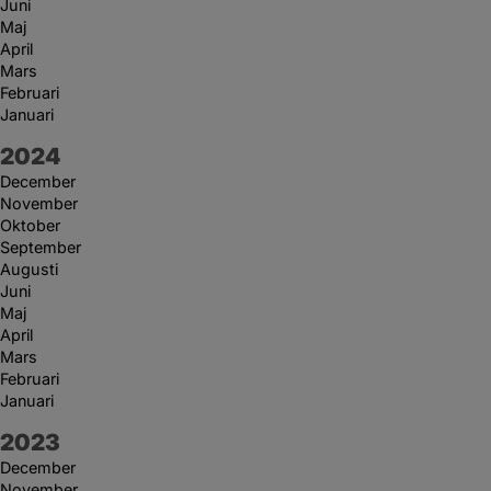
Juni
Maj
April
Mars
Februari
Januari
År:
2024
December
November
Oktober
September
Augusti
Juni
Maj
April
Mars
Februari
Januari
År:
2023
December
November