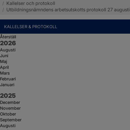
/
Kallelser och protokoll
Sotenäs kommun
/
Utbildningsnämndens arbetsutskotts protokoll 27 augusti
KALLELSER & PROTOKOLL
Återställ
År:
2026
Augusti
Juni
Maj
April
Mars
Februari
Januari
År:
2025
December
November
Oktober
September
Augusti