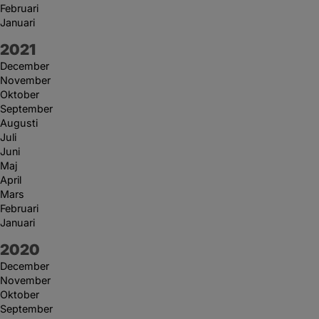
Februari
Januari
År:
2021
December
November
Oktober
September
Augusti
Juli
Juni
Maj
April
Mars
Februari
Januari
År:
2020
December
November
Oktober
September