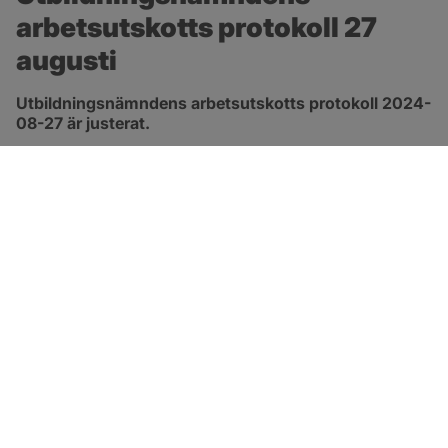
arbetsutskotts protokoll 27 
augusti
Utbildningsnämndens arbetsutskotts protokoll 2024-
08-27 är justerat.
pdf, 172.8 kB, öppnas i nytt fönster.
Länk till protokoll
SOTENÄS KOMMUN
Besöksadress
Parkgatan 46
456 80 Kungshamn