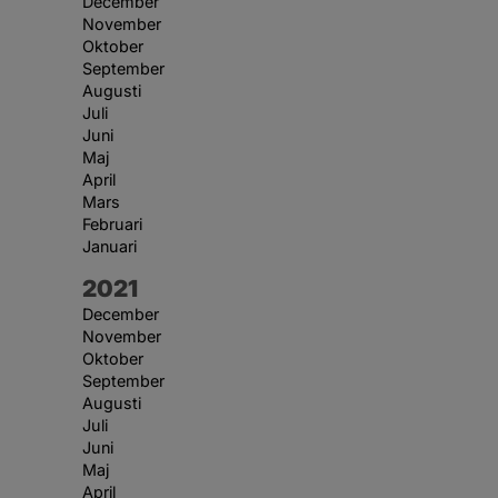
December
November
Oktober
September
Augusti
Juli
Juni
Maj
April
Mars
Februari
Januari
År:
2021
December
November
Oktober
September
Augusti
Juli
Juni
Maj
April