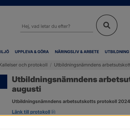
Sök
på
webbplatsen
ILJÖ
UPPLEVA & GÖRA
NÄRINGSLIV & ARBETE
UTBILDNING
Kallelser och protokoll
/
Utbildningsnämndens arbetsutskott
Utbildningsnämndens arbetsuts
augusti
Utbildningsnämndens arbetsutskotts protokoll 2024-
pdf, 172.8 kB, öppnas i nytt fönst
Länk till protokoll