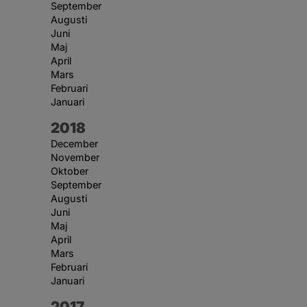
September
Augusti
Juni
Maj
April
Mars
Februari
Januari
År:
2018
December
November
Oktober
September
Augusti
Juni
Maj
April
Mars
Februari
Januari
År:
2017