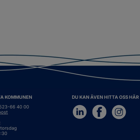
TA KOMMUNEN
DU KAN ÄVEN HITTA OSS HÄR
0523-66 40 00
post
:
 torsdag
6:30