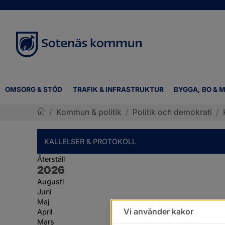
OMSORG & STÖD
TRAFIK & INFRASTRUKTUR
BYGGA, BO & M
/
Kommun & politik
/
Politik och demokrati
/
Sotenäs kommun
KALLELSER & PROTOKOLL
Återställ
År:
2026
Augusti
Juni
Maj
Vi använder kakor
April
Mars