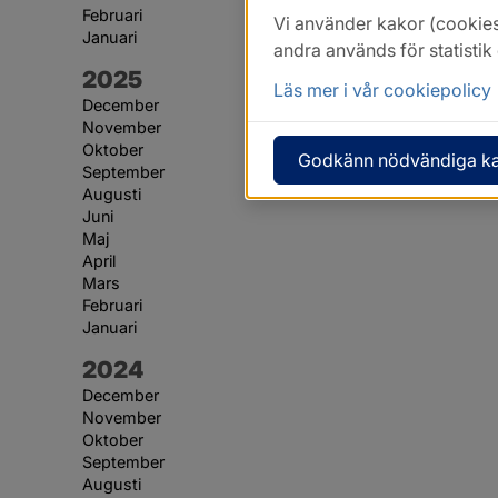
Februari
Vi använder kakor (cookies
Januari
andra används för statisti
År:
2025
Läs mer i vår cookiepolicy
December
November
Oktober
Godkänn nödvändiga k
September
Augusti
Juni
Maj
April
Mars
Februari
Januari
År:
2024
December
November
Oktober
September
Augusti