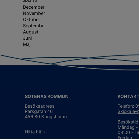
December
November
Oktober
September
Augusti
Juni
Maj
SOTENÄS KOMMUN
KONTAK
Besöksadress
Telefon: 
Parkgatan 46
Skicka e-
456 80 Kungshamn
Besökstid
Måndag -
Hitta hit
08:00 - 1
Fredag