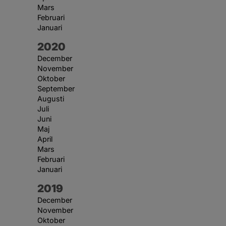
Mars
Februari
Januari
År:
2020
December
November
Oktober
September
Augusti
Juli
Juni
Maj
April
Mars
Februari
Januari
År:
2019
December
November
Oktober