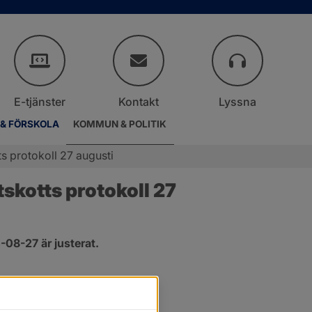
E-tjänster
Kontakt
Lyssna
 & FÖRSKOLA
KOMMUN & POLITIK
s protokoll 27 augusti
kotts protokoll 27 
08-27 är justerat.
er.