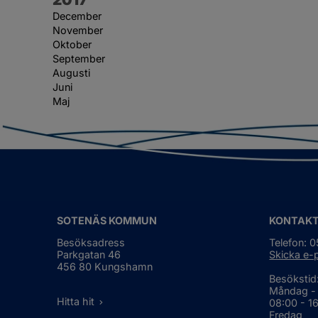
December
November
Oktober
September
Augusti
Juni
Maj
SOTENÄS KOMMUN
KONTAK
Besöksadress
Telefon: 
Parkgatan 46
Skicka e-
456 80 Kungshamn
Besökstid
Måndag -
Hitta hit
08:00 - 1
Fredag