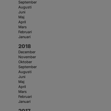
September
Augusti
Juni
Maj
April
Mars
Februari
Januari
År:
2018
December
November
Oktober
September
Augusti
Juni
Maj
April
Mars
Februari
Januari
År:
2017