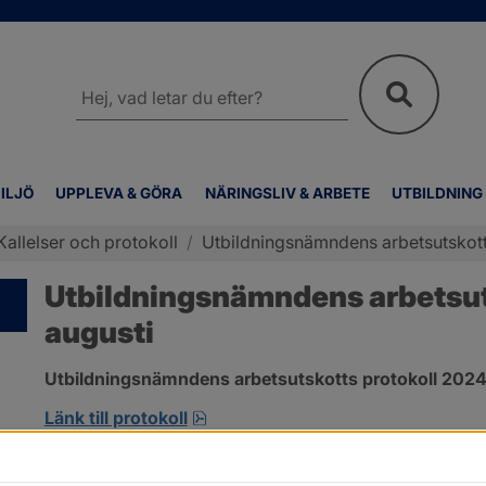
Sök
på
webbplatsen
ILJÖ
UPPLEVA & GÖRA
NÄRINGSLIV & ARBETE
UTBILDNING
Kallelser och protokoll
/
Utbildningsnämndens arbetsutskott
Utbildningsnämndens arbetsuts
augusti
Utbildningsnämndens arbetsutskotts protokoll 2024-
pdf, 172.8 kB, öppnas i nytt fönst
Länk till protokoll