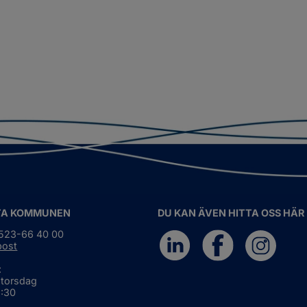
TA KOMMUNEN
DU KAN ÄVEN HITTA OSS HÄR
0523-66 40 00
post
:
 torsdag
6:30