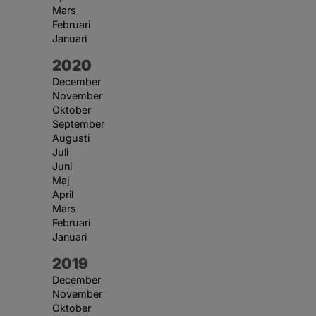
Mars
Februari
Januari
År:
2020
December
November
Oktober
September
Augusti
Juli
Juni
Maj
April
Mars
Februari
Januari
År:
2019
December
November
Oktober