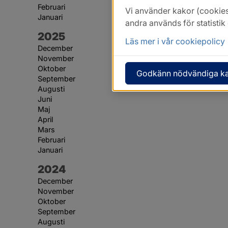
Februari
Vi använder kakor (cookies
Januari
andra används för statisti
År:
2025
Läs mer i vår cookiepolicy
December
November
Oktober
Godkänn nödvändiga k
September
Augusti
Juni
Maj
April
Mars
Februari
Januari
År:
2024
December
November
Oktober
September
Augusti