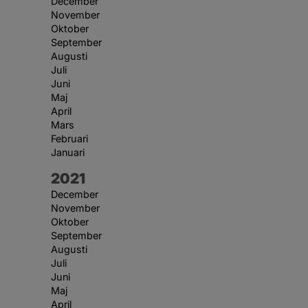
December
November
Oktober
September
Augusti
Juli
Juni
Maj
April
Mars
Februari
Januari
År:
2021
December
November
Oktober
September
Augusti
Juli
Juni
Maj
April