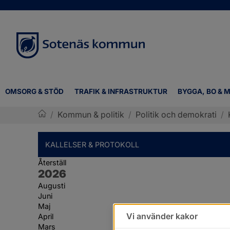
OMSORG & STÖD
TRAFIK & INFRASTRUKTUR
BYGGA, BO & M
/
Kommun & politik
/
Politik och demokrati
/
Sotenäs kommun
KALLELSER & PROTOKOLL
Återställ
År:
2026
Augusti
Juni
Maj
Vi använder kakor
April
Mars