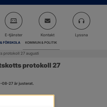
E-tjänster
Kontakt
Lyssna
 & FÖRSKOLA
KOMMUN & POLITIK
s protokoll 27 augusti
kotts protokoll 27 
08-27 är justerat.
er.