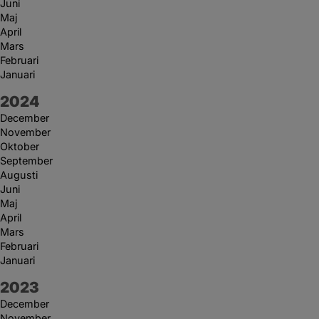
Juni
Maj
April
Mars
Februari
Januari
År:
2024
December
November
Oktober
September
Augusti
Juni
Maj
April
Mars
Februari
Januari
År:
2023
December
November