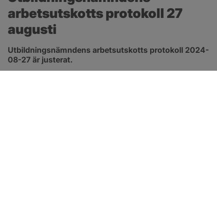
arbetsutskotts protokoll 27 
augusti
Utbildningsnämndens arbetsutskotts protokoll 2024-
08-27 är justerat.
pdf, 172.8 kB, öppnas i nytt fönster.
Länk till protokoll
SOTENÄS KOMMUN
Besöksadress
Parkgatan 46
456 80 Kungshamn