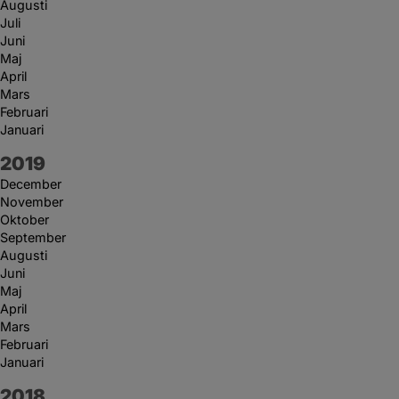
Augusti
Juli
Juni
Maj
April
Mars
Februari
Januari
År:
2019
December
November
Oktober
September
Augusti
Juni
Maj
April
Mars
Februari
Januari
År:
2018