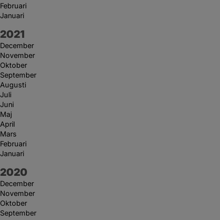
Februari
Januari
År:
2021
December
November
Oktober
September
Augusti
Juli
Juni
Maj
April
Mars
Februari
Januari
År:
2020
December
November
Oktober
September