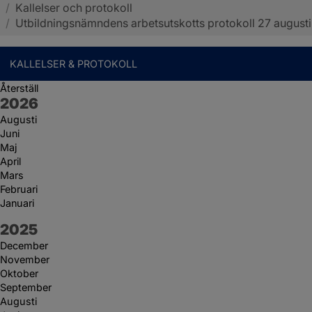
/
Kallelser och protokoll
Sotenäs kommun
/
Utbildningsnämndens arbetsutskotts protokoll 27 augusti
KALLELSER & PROTOKOLL
Återställ
År:
2026
Augusti
Juni
Maj
April
Mars
Februari
Januari
År:
2025
December
November
Oktober
September
Augusti