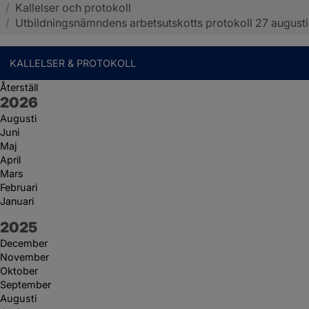
/
Kallelser och protokoll
Sotenäs kommun
/
Utbildningsnämndens arbetsutskotts protokoll 27 augusti
KALLELSER & PROTOKOLL
Återställ
År:
2026
Augusti
Juni
Maj
April
Mars
Februari
Januari
År:
2025
December
November
Oktober
September
Augusti