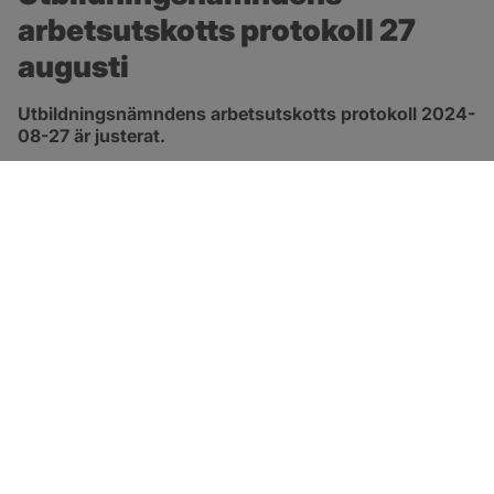
arbetsutskotts protokoll 27 
augusti
Utbildningsnämndens arbetsutskotts protokoll 2024-
08-27 är justerat.
pdf, 172.8 kB, öppnas i nytt fönster.
Länk till protokoll
SOTENÄS KOMMUN
Besöksadress
Parkgatan 46
456 80 Kungshamn