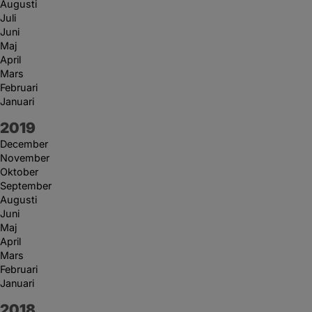
Augusti
Juli
Juni
Maj
April
Mars
Februari
Januari
År:
2019
December
November
Oktober
September
Augusti
Juni
Maj
April
Mars
Februari
Januari
År:
2018