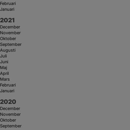
Februari
Januari
År:
2021
December
November
Oktober
September
Augusti
Juli
Juni
Maj
April
Mars
Februari
Januari
År:
2020
December
November
Oktober
September