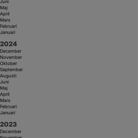
Juni
Maj
April
Mars
Februari
Januari
År:
2024
December
November
Oktober
September
Augusti
Juni
Maj
April
Mars
Februari
Januari
År:
2023
December
November