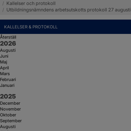
/
Kallelser och protokoll
Sotenäs kommun
/
Utbildningsnämndens arbetsutskotts protokoll 27 augusti
KALLELSER & PROTOKOLL
Återställ
År:
2026
Augusti
Juni
Maj
April
Mars
Februari
Januari
År:
2025
December
November
Oktober
September
Augusti