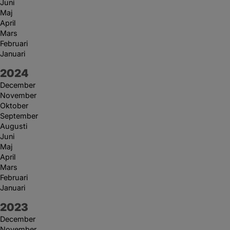
Juni
Maj
April
Mars
Februari
Januari
År:
2024
December
November
Oktober
September
Augusti
Juni
Maj
April
Mars
Februari
Januari
År:
2023
December
November