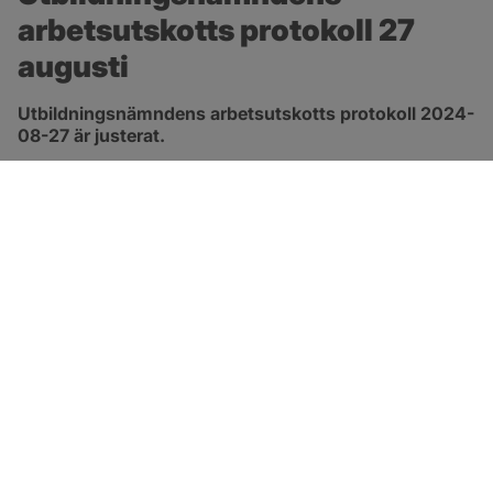
arbetsutskotts protokoll 27 
augusti
Utbildningsnämndens arbetsutskotts protokoll 2024-
08-27 är justerat.
pdf, 172.8 kB, öppnas i nytt fönster.
Länk till protokoll
SOTENÄS KOMMUN
Besöksadress
Parkgatan 46
456 80 Kungshamn