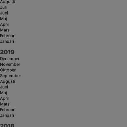
Augusti
Juli
Juni
Maj
April
Mars
Februari
Januari
År:
2019
December
November
Oktober
September
Augusti
Juni
Maj
April
Mars
Februari
Januari
År:
2018