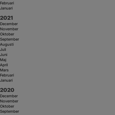
Februari
Januari
År:
2021
December
November
Oktober
September
Augusti
Juli
Juni
Maj
April
Mars
Februari
Januari
År:
2020
December
November
Oktober
September