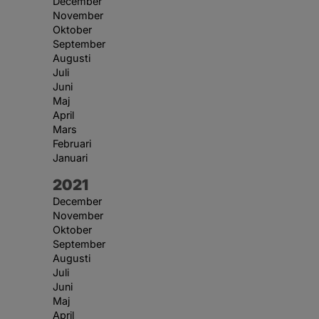
December
November
Oktober
September
Augusti
Juli
Juni
Maj
April
Mars
Februari
Januari
År:
2021
December
November
Oktober
September
Augusti
Juli
Juni
Maj
April