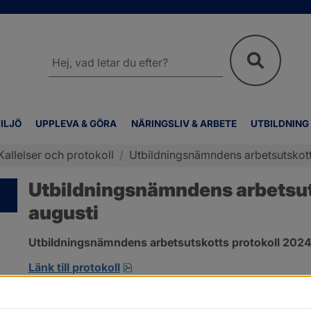
Sök
på
webbplatsen
ILJÖ
UPPLEVA & GÖRA
NÄRINGSLIV & ARBETE
UTBILDNING
Kallelser och protokoll
/
Utbildningsnämndens arbetsutskott
Utbildningsnämndens arbetsuts
augusti
Utbildningsnämndens arbetsutskotts protokoll 2024-
pdf, 172.8 kB, öppnas i nytt fönst
Länk till protokoll