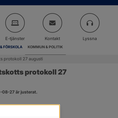
E-tjänster
Kontakt
Lyssna
 & FÖRSKOLA
KOMMUN & POLITIK
s protokoll 27 augusti
kotts protokoll 27 
08-27 är justerat.
er.