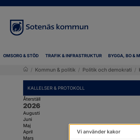
OMSORG & STÖD
TRAFIK & INFRASTRUKTUR
BYGGA, BO & M
/
Kommun & politik
/
Politik och demokrati
/
Sotenäs kommun
KALLELSER & PROTOKOLL
Återställ
År:
2026
Augusti
Juni
Maj
Vi använder kakor
April
Mars