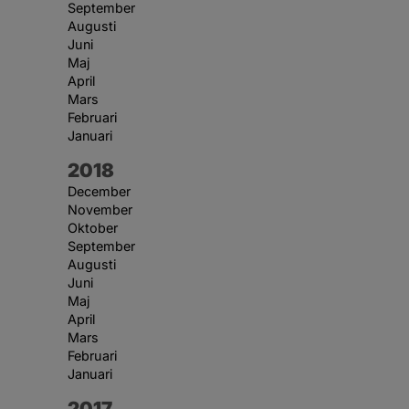
September
Augusti
Juni
Maj
April
Mars
Februari
Januari
År:
2018
December
November
Oktober
September
Augusti
Juni
Maj
April
Mars
Februari
Januari
År:
2017