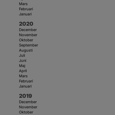
Mars
Februari
Januari
År:
2020
December
November
Oktober
September
Augusti
Juli
Juni
Maj
April
Mars
Februari
Januari
År:
2019
December
November
Oktober