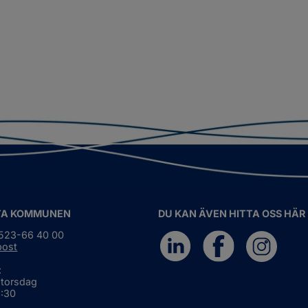
TA KOMMUNEN
DU KAN ÄVEN HITTA OSS HÄR
0523-66 40 00
post
:
 torsdag
6:30