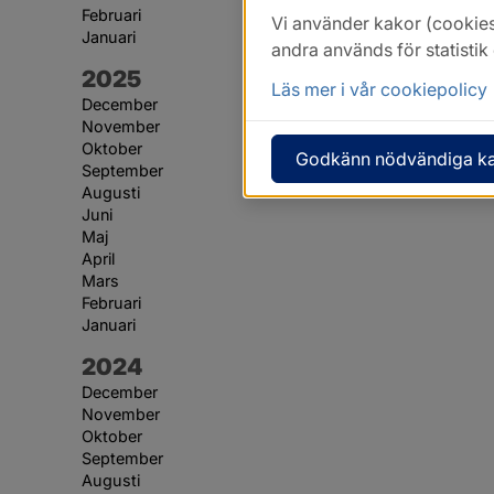
Februari
Vi använder kakor (cookies
Januari
andra används för statisti
År:
2025
Läs mer i vår cookiepolicy
December
November
Oktober
Godkänn nödvändiga k
September
Augusti
Juni
Maj
April
Mars
Februari
Januari
År:
2024
December
November
Oktober
September
Augusti