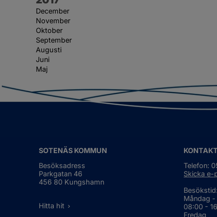
December
November
Oktober
September
Augusti
Juni
Maj
SOTENÄS KOMMUN
KONTAK
Besöksadress
Telefon: 
Parkgatan 46
Skicka e-
456 80 Kungshamn
Besökstid
Måndag -
Hitta hit
08:00 - 1
Fredag