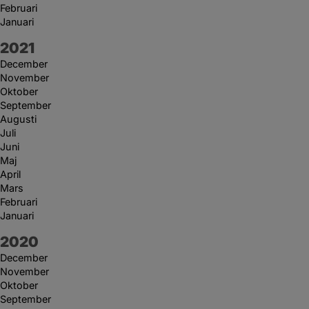
Februari
Januari
År:
2021
December
November
Oktober
September
Augusti
Juli
Juni
Maj
April
Mars
Februari
Januari
År:
2020
December
November
Oktober
September