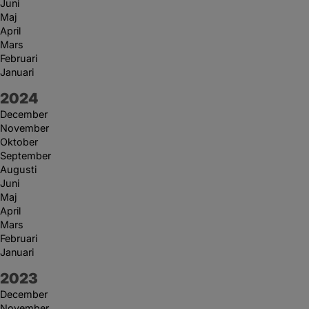
Juni
Maj
April
Mars
Februari
Januari
År:
2024
December
November
Oktober
September
Augusti
Juni
Maj
April
Mars
Februari
Januari
År:
2023
December
November