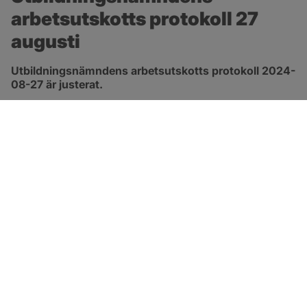
arbetsutskotts protokoll 27 
augusti
Utbildningsnämndens arbetsutskotts protokoll 2024-
08-27 är justerat.
pdf, 172.8 kB, öppnas i nytt fönster.
Länk till protokoll
SOTENÄS KOMMUN
Besöksadress
Parkgatan 46
456 80 Kungshamn