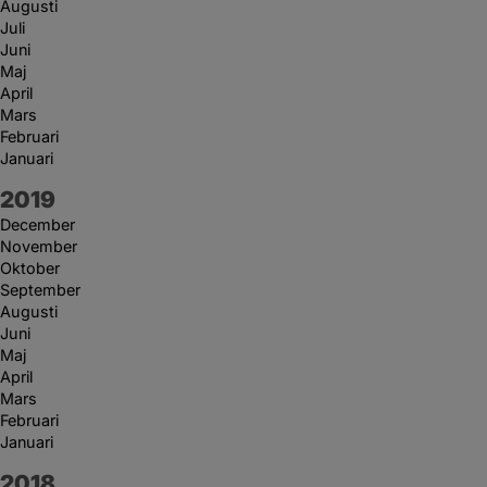
Augusti
Juli
Juni
Maj
April
Mars
Februari
Januari
År:
2019
December
November
Oktober
September
Augusti
Juni
Maj
April
Mars
Februari
Januari
År:
2018