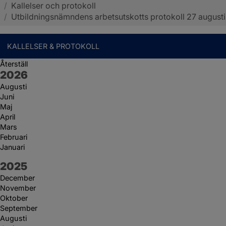
/
Kallelser och protokoll
Sotenäs kommun
/
Utbildningsnämndens arbetsutskotts protokoll 27 augusti
KALLELSER & PROTOKOLL
Återställ
År:
2026
Augusti
Juni
Maj
April
Mars
Februari
Januari
År:
2025
December
November
Oktober
September
Augusti