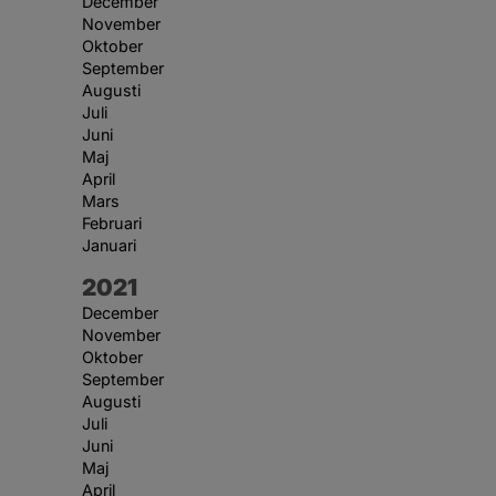
December
November
Oktober
September
Augusti
Juli
Juni
Maj
April
Mars
Februari
Januari
År:
2021
December
November
Oktober
September
Augusti
Juli
Juni
Maj
April