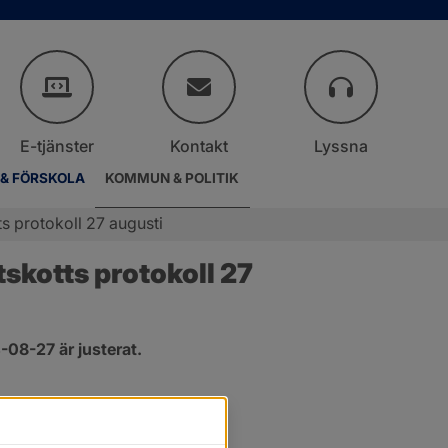
E-tjänster
Kontakt
Lyssna
 & FÖRSKOLA
KOMMUN & POLITIK
s protokoll 27 augusti
kotts protokoll 27 
08-27 är justerat.
er.