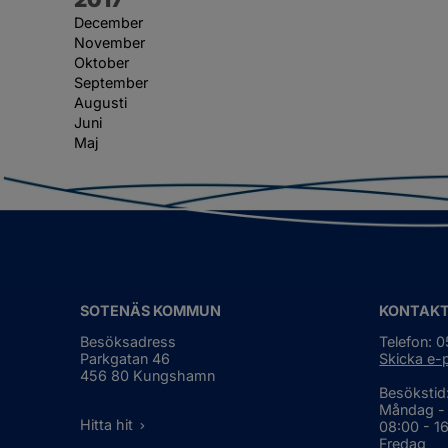
December
November
Oktober
September
Augusti
Juni
Maj
SOTENÄS KOMMUN
KONTAK
Besöksadress
Telefon: 
Parkgatan 46
Skicka e-
456 80 Kungshamn
Besökstid
Måndag -
Hitta hit
08:00 - 1
Fredag