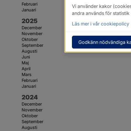
Februari
Vi använder kakor (cookies
Januari
andra används för statisti
År:
2025
Läs mer i vår cookiepolicy
December
November
Oktober
Godkänn nödvändiga k
September
Augusti
Juni
Maj
April
Mars
Februari
Januari
År:
2024
December
November
Oktober
September
Augusti