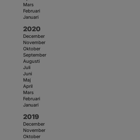
Mars
Februari
Januari
År:
2020
December
November
Oktober
September
Augusti
Juli
Juni
Maj
April
Mars
Februari
Januari
År:
2019
December
November
Oktober