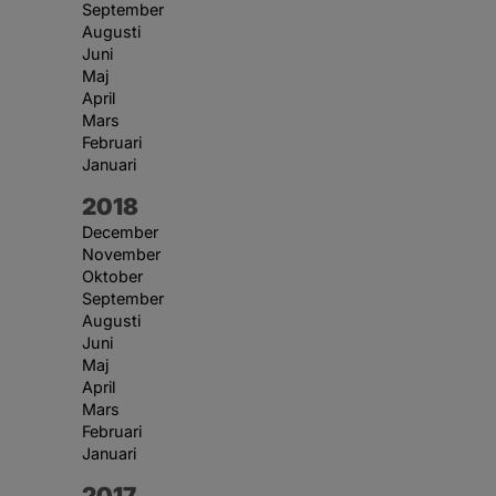
September
Augusti
Juni
Maj
April
Mars
Februari
Januari
År:
2018
December
November
Oktober
September
Augusti
Juni
Maj
April
Mars
Februari
Januari
År:
2017