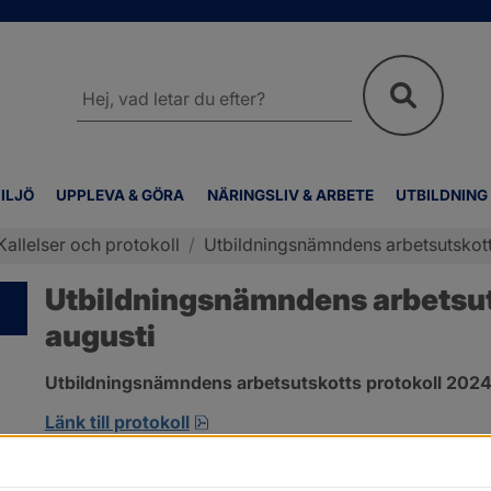
Sök
på
webbplatsen
ILJÖ
UPPLEVA & GÖRA
NÄRINGSLIV & ARBETE
UTBILDNING
Kallelser och protokoll
/
Utbildningsnämndens arbetsutskott
Utbildningsnämndens arbetsuts
augusti
Utbildningsnämndens arbetsutskotts protokoll 2024-
pdf, 172.8 kB, öppnas i nytt fönst
Länk till protokoll