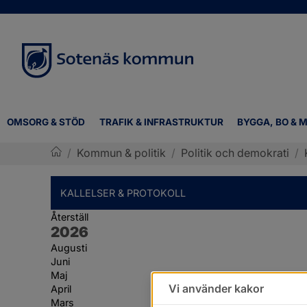
OMSORG & STÖD
TRAFIK & INFRASTRUKTUR
BYGGA, BO & M
/
Kommun & politik
/
Politik och demokrati
/
Sotenäs kommun
KALLELSER & PROTOKOLL
Återställ
År:
2026
Augusti
Juni
Maj
Vi använder kakor
April
Mars