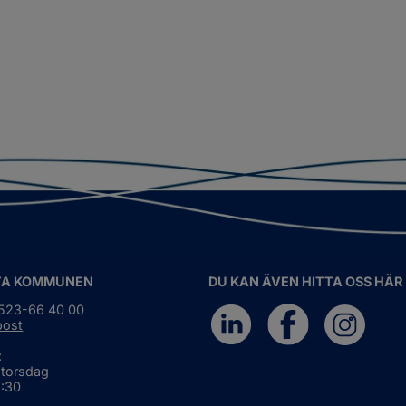
TA KOMMUNEN
DU KAN ÄVEN HITTA OSS HÄR
0523-66 40 00
post
:
 torsdag
6:30