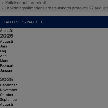
/
Kallelser och protokoll
Sotenäs kommun
/
Utbildningsnämndens arbetsutskotts protokoll 27 augusti
KALLELSER & PROTOKOLL
Återställ
År:
2026
Augusti
Juni
Maj
April
Mars
Februari
Januari
År:
2025
December
November
Oktober
September
Augusti