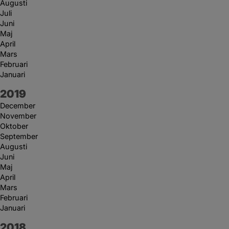
Augusti
Juli
Juni
Maj
April
Mars
Februari
Januari
År:
2019
December
November
Oktober
September
Augusti
Juni
Maj
April
Mars
Februari
Januari
År:
2018