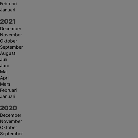
Februari
Januari
År:
2021
December
November
Oktober
September
Augusti
Juli
Juni
Maj
April
Mars
Februari
Januari
År:
2020
December
November
Oktober
September