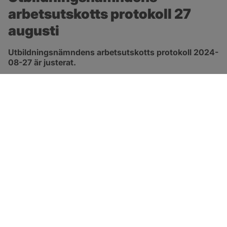
arbetsutskotts protokoll 27 
augusti
Utbildningsnämndens arbetsutskotts protokoll 2024-
08-27 är justerat.
pdf, 172.8 kB, öppnas i nytt fönster.
Länk till protokoll
SOTENÄS KOMMUN
Besöksadress
Parkgatan 46
456 80 Kungshamn