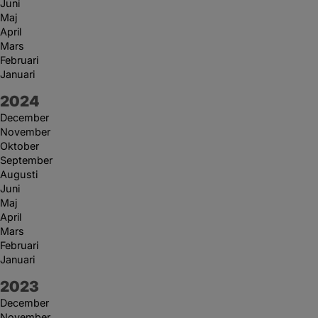
Juni
Maj
April
Mars
Februari
Januari
År:
2024
December
November
Oktober
September
Augusti
Juni
Maj
April
Mars
Februari
Januari
År:
2023
December
November