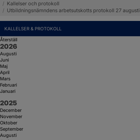
/
Kallelser och protokoll
Sotenäs kommun
/
Utbildningsnämndens arbetsutskotts protokoll 27 augusti
KALLELSER & PROTOKOLL
Återställ
År:
2026
Augusti
Juni
Maj
April
Mars
Februari
Januari
År:
2025
December
November
Oktober
September
Augusti