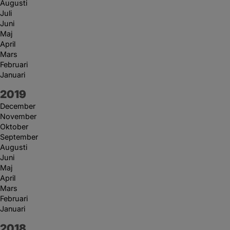
Augusti
Juli
Juni
Maj
April
Mars
Februari
Januari
År:
2019
December
November
Oktober
September
Augusti
Juni
Maj
April
Mars
Februari
Januari
År:
2018