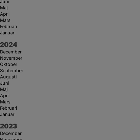
Juni
Maj
April
Mars
Februari
Januari
År:
2024
December
November
Oktober
September
Augusti
Juni
Maj
April
Mars
Februari
Januari
År:
2023
December
November