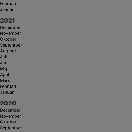
Februari
Januari
År:
2021
December
November
Oktober
September
Augusti
Juli
Juni
Maj
April
Mars
Februari
Januari
År:
2020
December
November
Oktober
September