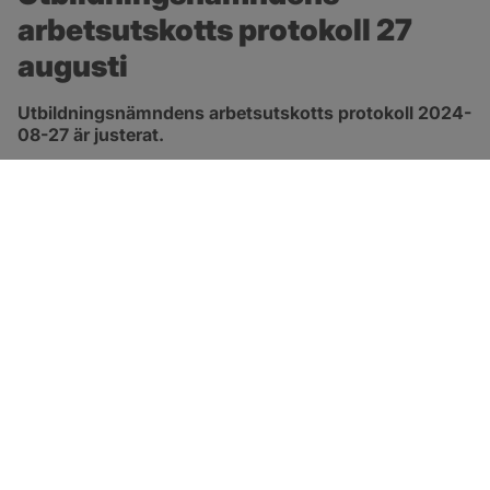
arbetsutskotts protokoll 27 
augusti
Utbildningsnämndens arbetsutskotts protokoll 2024-
08-27 är justerat.
pdf, 172.8 kB, öppnas i nytt fönster.
Länk till protokoll
SOTENÄS KOMMUN
Besöksadress
Parkgatan 46
456 80 Kungshamn