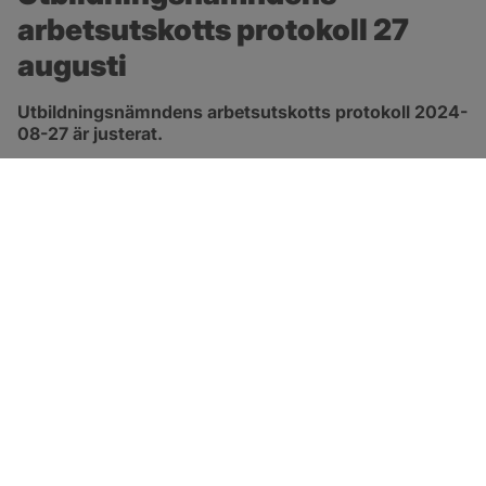
arbetsutskotts protokoll 27 
augusti
Utbildningsnämndens arbetsutskotts protokoll 2024-
08-27 är justerat.
pdf, 172.8 kB, öppnas i nytt fönster.
Länk till protokoll
SOTENÄS KOMMUN
Besöksadress
Parkgatan 46
456 80 Kungshamn