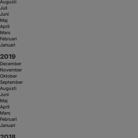
Augusti
Juli
Juni
Maj
April
Mars
Februari
Januari
År:
2019
December
November
Oktober
September
Augusti
Juni
Maj
April
Mars
Februari
Januari
År:
2018