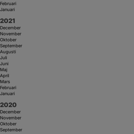
Februari
Januari
År:
2021
December
November
Oktober
September
Augusti
Juli
Juni
Maj
April
Mars
Februari
Januari
År:
2020
December
November
Oktober
September