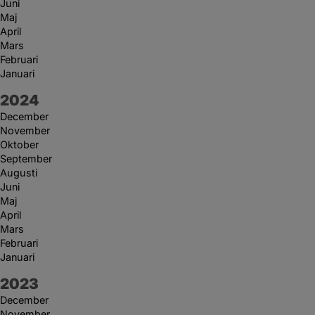
Juni
Maj
April
Mars
Februari
Januari
År:
2024
December
November
Oktober
September
Augusti
Juni
Maj
April
Mars
Februari
Januari
År:
2023
December
November