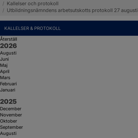
/
Kallelser och protokoll
Sotenäs kommun
/
Utbildningsnämndens arbetsutskotts protokoll 27 augusti
KALLELSER & PROTOKOLL
Återställ
År:
2026
Augusti
Juni
Maj
April
Mars
Februari
Januari
År:
2025
December
November
Oktober
September
Augusti