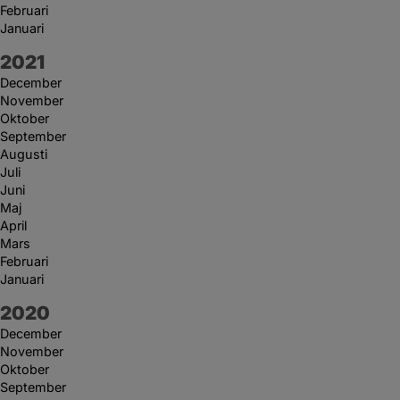
Februari
Januari
År:
2021
December
November
Oktober
September
Augusti
Juli
Juni
Maj
April
Mars
Februari
Januari
År:
2020
December
November
Oktober
September