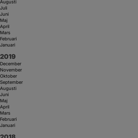
Augusti
Juli
Juni
Maj
April
Mars
Februari
Januari
År:
2019
December
November
Oktober
September
Augusti
Juni
Maj
April
Mars
Februari
Januari
År:
2018