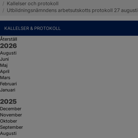
/
Kallelser och protokoll
Sotenäs kommun
/
Utbildningsnämndens arbetsutskotts protokoll 27 augusti
KALLELSER & PROTOKOLL
Återställ
År:
2026
Augusti
Juni
Maj
April
Mars
Februari
Januari
År:
2025
December
November
Oktober
September
Augusti