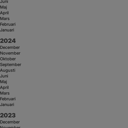
Juni
Maj
April
Mars
Februari
Januari
År:
2024
December
November
Oktober
September
Augusti
Juni
Maj
April
Mars
Februari
Januari
År:
2023
December
November