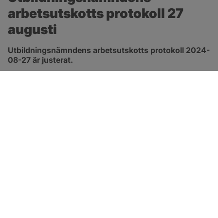
arbetsutskotts protokoll 27 
augusti
Utbildningsnämndens arbetsutskotts protokoll 2024-
08-27 är justerat.
pdf, 172.8 kB, öppnas i nytt fönster.
Länk till protokoll
SOTENÄS KOMMUN
Besöksadress
Parkgatan 46
456 80 Kungshamn