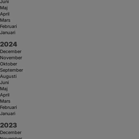
Juni
Maj
April
Mars
Februari
Januari
År:
2024
December
November
Oktober
September
Augusti
Juni
Maj
April
Mars
Februari
Januari
År:
2023
December
November