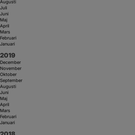
Augusti
Juli
Juni
Maj
April
Mars
Februari
Januari
År:
2019
December
November
Oktober
September
Augusti
Juni
Maj
April
Mars
Februari
Januari
År:
2018