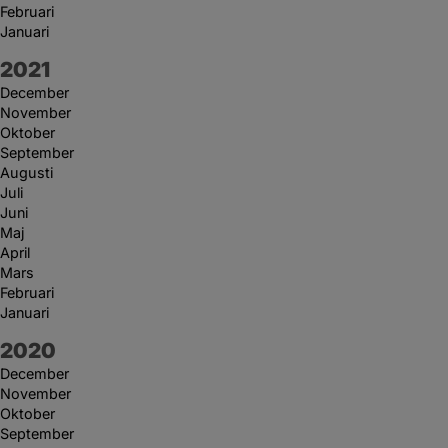
Februari
Januari
År:
2021
December
November
Oktober
September
Augusti
Juli
Juni
Maj
April
Mars
Februari
Januari
År:
2020
December
November
Oktober
September