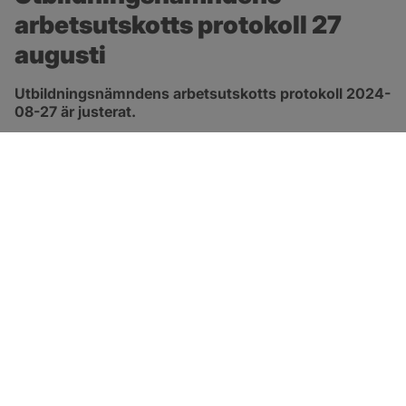
arbetsutskotts protokoll 27 
augusti
Utbildningsnämndens arbetsutskotts protokoll 2024-
08-27 är justerat.
pdf, 172.8 kB, öppnas i nytt fönster.
Länk till protokoll
SOTENÄS KOMMUN
Besöksadress
Parkgatan 46
456 80 Kungshamn