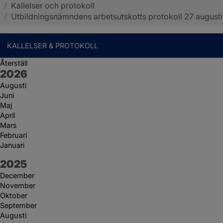
/
Kallelser och protokoll
Sotenäs kommun
/
Utbildningsnämndens arbetsutskotts protokoll 27 augusti
KALLELSER & PROTOKOLL
Återställ
År:
2026
Augusti
Juni
Maj
April
Mars
Februari
Januari
År:
2025
December
November
Oktober
September
Augusti