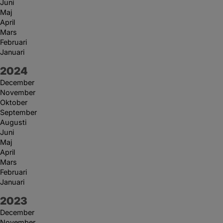
Juni
Maj
April
Mars
Februari
Januari
År:
2024
December
November
Oktober
September
Augusti
Juni
Maj
April
Mars
Februari
Januari
År:
2023
December
November