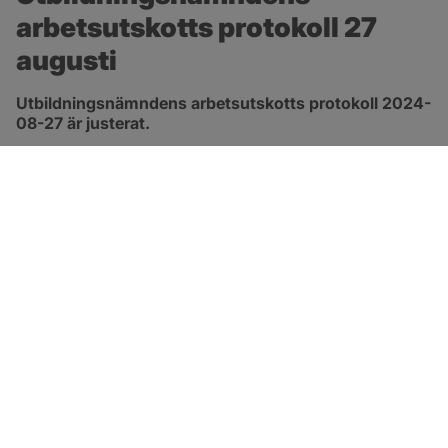
arbetsutskotts protokoll 27 
augusti
Utbildningsnämndens arbetsutskotts protokoll 2024-
08-27 är justerat.
pdf, 172.8 kB, öppnas i nytt fönster.
Länk till protokoll
SOTENÄS KOMMUN
Besöksadress
Parkgatan 46
456 80 Kungshamn