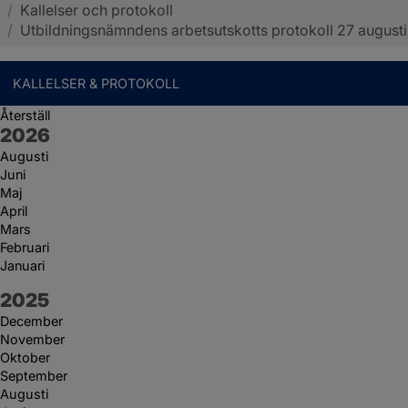
/
Kallelser och protokoll
Sotenäs kommun
/
Utbildningsnämndens arbetsutskotts protokoll 27 augusti
KALLELSER & PROTOKOLL
Återställ
År:
2026
Augusti
Juni
Maj
April
Mars
Februari
Januari
År:
2025
December
November
Oktober
September
Augusti