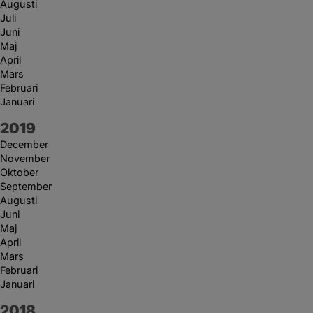
Augusti
Juli
Juni
Maj
April
Mars
Februari
Januari
År:
2019
December
November
Oktober
September
Augusti
Juni
Maj
April
Mars
Februari
Januari
År:
2018