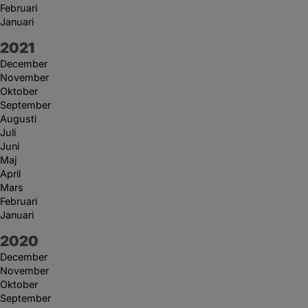
Februari
Januari
År:
2021
December
November
Oktober
September
Augusti
Juli
Juni
Maj
April
Mars
Februari
Januari
År:
2020
December
November
Oktober
September