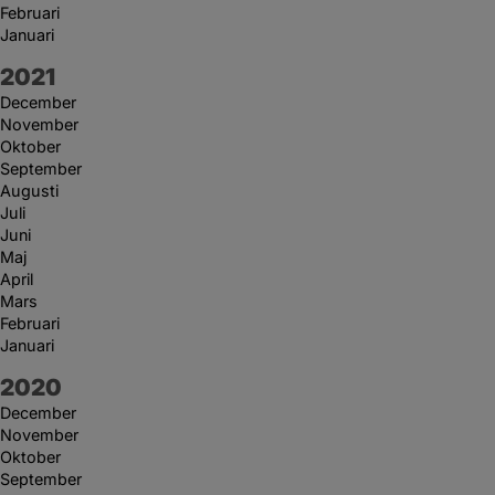
Februari
Januari
År:
2021
December
November
Oktober
September
Augusti
Juli
Juni
Maj
April
Mars
Februari
Januari
År:
2020
December
November
Oktober
September