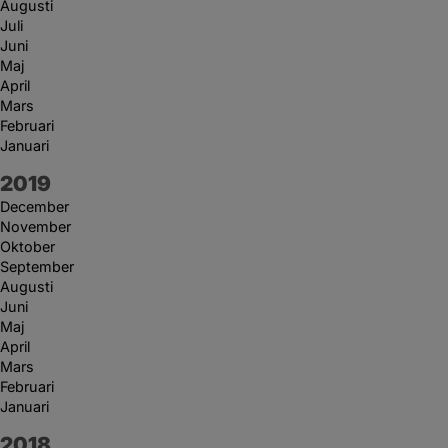
Augusti
Juli
Juni
Maj
April
Mars
Februari
Januari
År:
2019
December
November
Oktober
September
Augusti
Juni
Maj
April
Mars
Februari
Januari
År:
2018