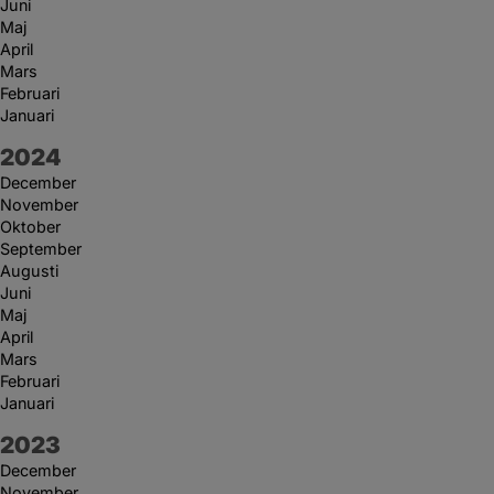
Juni
Maj
April
Mars
Februari
Januari
År:
2024
December
November
Oktober
September
Augusti
Juni
Maj
April
Mars
Februari
Januari
År:
2023
December
November