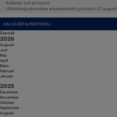
/
Kallelser och protokoll
Sotenäs kommun
/
Utbildningsnämndens arbetsutskotts protokoll 27 augusti
KALLELSER & PROTOKOLL
Återställ
År:
2026
Augusti
Juni
Maj
April
Mars
Februari
Januari
År:
2025
December
November
Oktober
September
Augusti