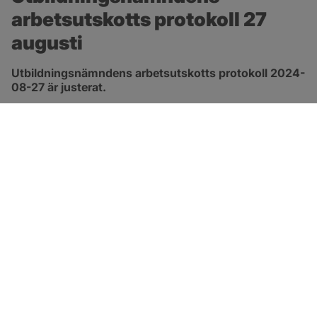
arbetsutskotts protokoll 27 
augusti
Utbildningsnämndens arbetsutskotts protokoll 2024-
08-27 är justerat.
pdf, 172.8 kB, öppnas i nytt fönster.
Länk till protokoll
SOTENÄS KOMMUN
Besöksadress
Parkgatan 46
456 80 Kungshamn