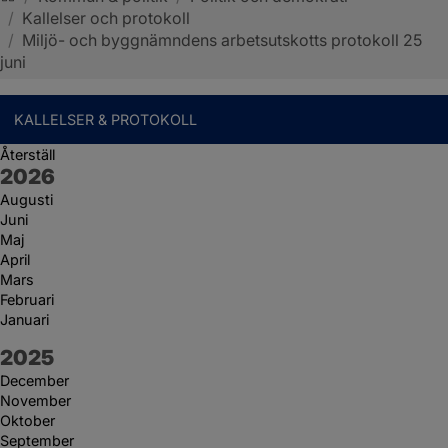
/
Kallelser och protokoll
Sotenäs kommun
/
Miljö- och byggnämndens arbetsutskotts protokoll 25
juni
KALLELSER & PROTOKOLL
Återställ
År:
2026
Augusti
Juni
Maj
April
Mars
Februari
Januari
År:
2025
December
November
Oktober
September