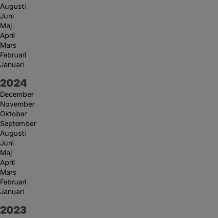
Augusti
Juni
Maj
April
Mars
Februari
Januari
År:
2024
December
November
Oktober
September
Augusti
Juni
Maj
April
Mars
Februari
Januari
År:
2023