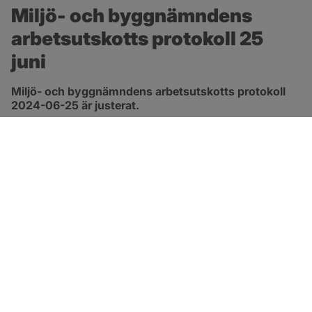
Miljö- och byggnämndens 
arbetsutskotts protokoll 25 
juni
Miljö- och byggnämndens arbetsutskotts protokoll 
2024-06-25 är justerat.
pdf, 419.9 kB, öppnas i nytt fönster.
Länk till protokoll
SOTENÄS KOMMUN
Besöksadress
Parkgatan 46