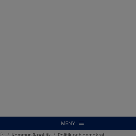
MENY
/
Kommun & politik
/
Politik och demokrati