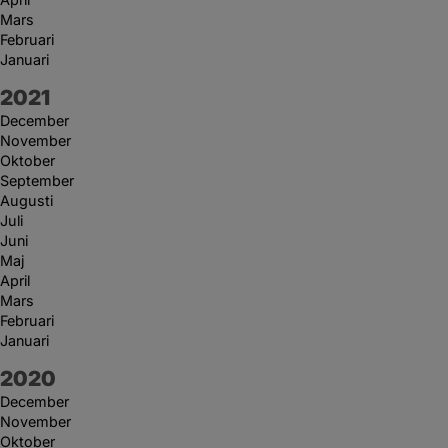
Mars
Februari
Januari
År:
2021
December
November
Oktober
September
Augusti
Juli
Juni
Maj
April
Mars
Februari
Januari
År:
2020
December
November
Oktober