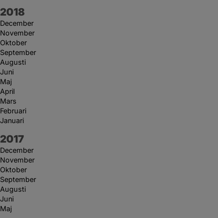
År:
2018
December
November
Oktober
September
Augusti
Juni
Maj
April
Mars
Februari
Januari
År:
2017
December
November
Oktober
September
Augusti
Juni
Maj