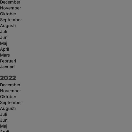
December
November
Oktober
September
Augusti
Juli
Juni
Maj
April
Mars
Februari
Januari
År:
2022
December
November
Oktober
September
Augusti
Juli
Juni
Maj
April