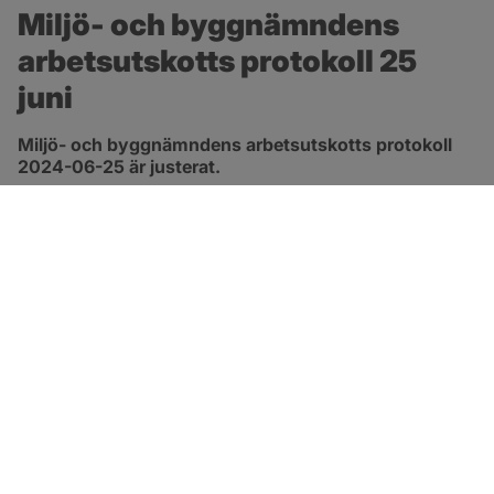
Miljö- och byggnämndens 
arbetsutskotts protokoll 25 
juni
Miljö- och byggnämndens arbetsutskotts protokoll 
2024-06-25 är justerat.
pdf, 419.9 kB, öppnas i nytt fönster.
Länk till protokoll
SOTENÄS KOMMUN
Besöksadress
Parkgatan 46