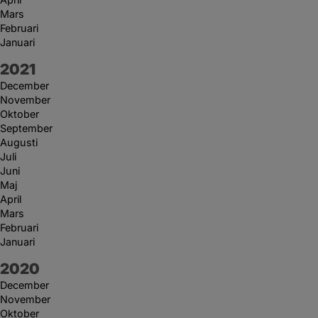
Mars
Februari
Januari
År:
2021
December
November
Oktober
September
Augusti
Juli
Juni
Maj
April
Mars
Februari
Januari
År:
2020
December
November
Oktober