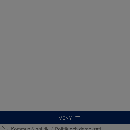
MENY
/
Kommun & politik
/
Politik och demokrati