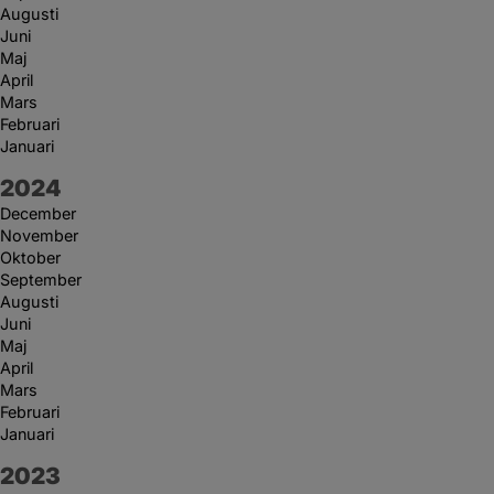
Augusti
Juni
Maj
April
Mars
Februari
Januari
År:
2024
December
November
Oktober
September
Augusti
Juni
Maj
April
Mars
Februari
Januari
År:
2023