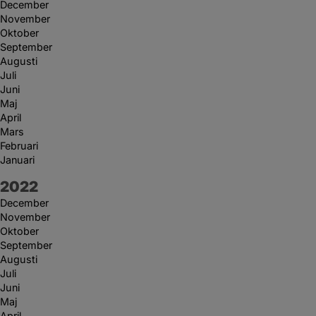
December
November
Oktober
September
Augusti
Juli
Juni
Maj
April
Mars
Februari
Januari
År:
2022
December
November
Oktober
September
Augusti
Juli
Juni
Maj
April