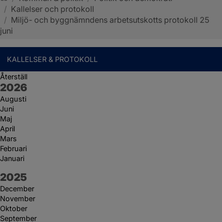
/
Kallelser och protokoll
Sotenäs kommun
/
Miljö- och byggnämndens arbetsutskotts protokoll 25
juni
KALLELSER & PROTOKOLL
Återställ
År:
2026
Augusti
Juni
Maj
April
Mars
Februari
Januari
År:
2025
December
November
Oktober
September