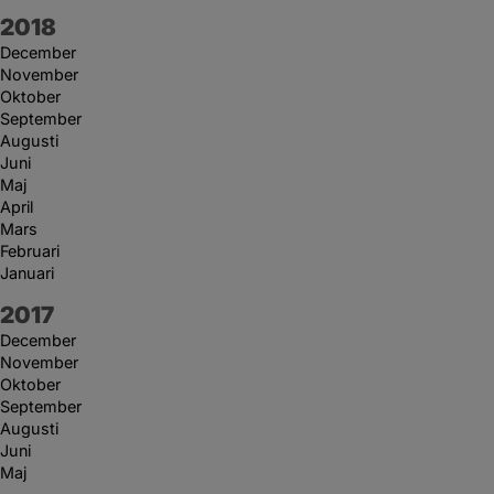
År:
2018
December
November
Oktober
September
Augusti
Juni
Maj
April
Mars
Februari
Januari
År:
2017
December
November
Oktober
September
Augusti
Juni
Maj