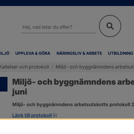
Sök
på
webbplatsen
ILJÖ
UPPLEVA & GÖRA
NÄRINGSLIV & ARBETE
UTBILDNING
Kallelser och protokoll
/
Miljö- och byggnämndens arbetsutsk
Miljö- och byggnämndens arbet
juni
Miljö- och byggnämndens arbetsutskotts protokoll 2
pdf, 419.9 kB, öppnas i nytt fönst
Länk till protokoll