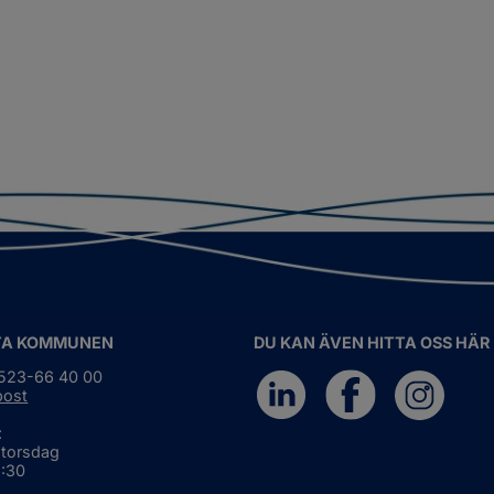
TA KOMMUNEN
DU KAN ÄVEN HITTA OSS HÄR
0523-66 40 00
post
:
 torsdag
6:30