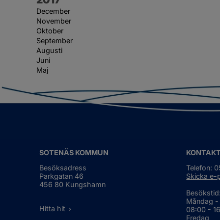
December
November
Oktober
September
Augusti
Juni
Maj
SOTENÄS KOMMUN
KONTAK
Besöksadress
Telefon: 
Parkgatan 46
Skicka e-
456 80 Kungshamn
Besökstid
Måndag -
Hitta hit
08:00 - 1
Fredag