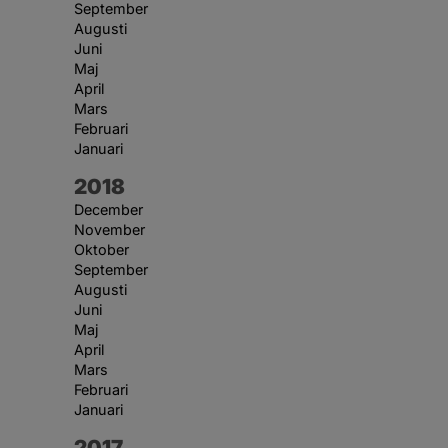
September
Augusti
Juni
Maj
April
Mars
Februari
Januari
År:
2018
December
November
Oktober
September
Augusti
Juni
Maj
April
Mars
Februari
Januari
År:
2017