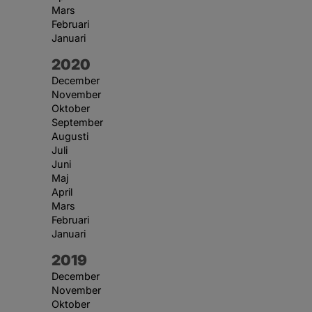
Mars
Februari
Januari
År:
2020
December
November
Oktober
September
Augusti
Juli
Juni
Maj
April
Mars
Februari
Januari
År:
2019
December
November
Oktober