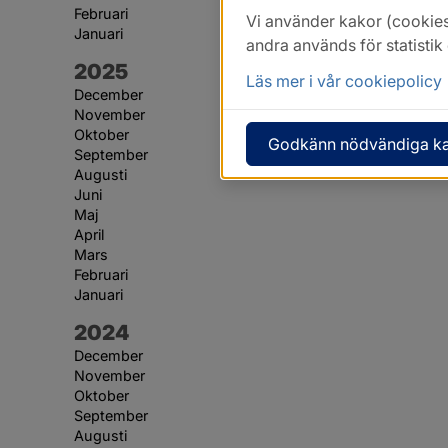
Februari
Vi använder kakor (cookies
Januari
andra används för statisti
År:
2025
Läs mer i vår cookiepolicy
December
November
Oktober
Godkänn nödvändiga k
September
Augusti
Juni
Maj
April
Mars
Februari
Januari
År:
2024
December
November
Oktober
September
Augusti