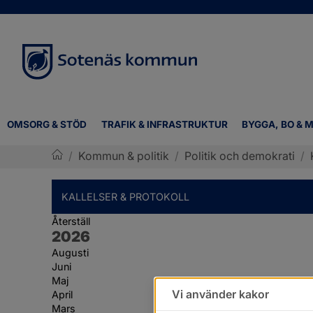
OMSORG & STÖD
TRAFIK & INFRASTRUKTUR
BYGGA, BO & M
/
Kommun & politik
/
Politik och demokrati
/
Sotenäs kommun
KALLELSER & PROTOKOLL
Återställ
År:
2026
Augusti
Juni
Maj
Vi använder kakor
April
Mars