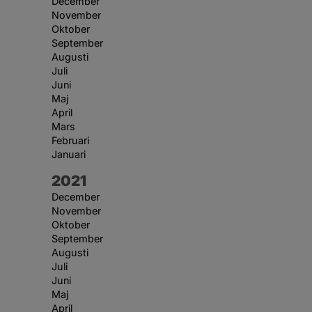
December
November
Oktober
September
Augusti
Juli
Juni
Maj
April
Mars
Februari
Januari
År:
2021
December
November
Oktober
September
Augusti
Juli
Juni
Maj
April