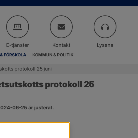
E-tjänster
Kontakt
Lyssna
 & FÖRSKOLA
KOMMUN & POLITIK
otts protokoll 25 juni
sutskotts protokoll 25 
024-06-25 är justerat.
er.