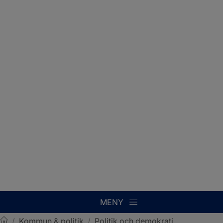
MENY
/
Kommun & politik
/
Politik och demokrati