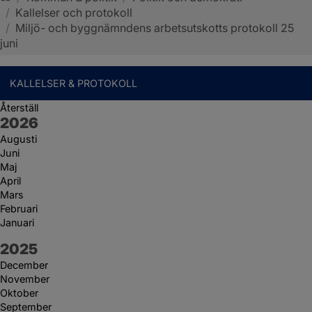
/
Kallelser och protokoll
Sotenäs kommun
/
Miljö- och byggnämndens arbetsutskotts protokoll 25
juni
KALLELSER & PROTOKOLL
Återställ
År:
2026
Augusti
Juni
Maj
April
Mars
Februari
Januari
År:
2025
December
November
Oktober
September