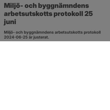
Miljö- och byggnämndens 
arbetsutskotts protokoll 25 
juni
Miljö- och byggnämndens arbetsutskotts protokoll 
2024-06-25 är justerat.
pdf, 419.9 kB, öppnas i nytt fönster.
Länk till protokoll
SOTENÄS KOMMUN
Besöksadress
Parkgatan 46