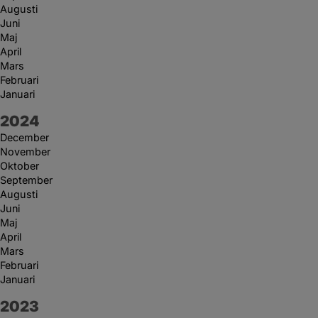
Augusti
Juni
Maj
April
Mars
Februari
Januari
År:
2024
December
November
Oktober
September
Augusti
Juni
Maj
April
Mars
Februari
Januari
År:
2023