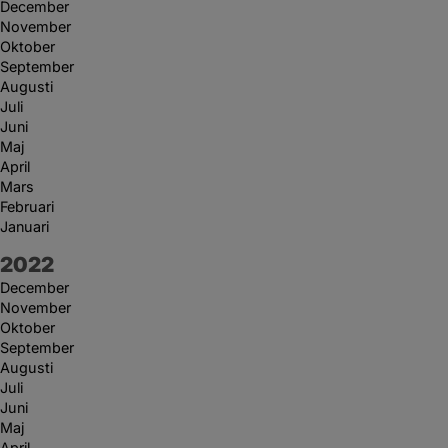
December
November
Oktober
September
Augusti
Juli
Juni
Maj
April
Mars
Februari
Januari
År:
2022
December
November
Oktober
September
Augusti
Juli
Juni
Maj
April