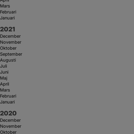
Mars
Februari
Januari
År:
2021
December
November
Oktober
September
Augusti
Juli
Juni
Maj
April
Mars
Februari
Januari
År:
2020
December
November
Oktober