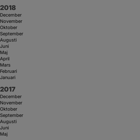
År:
2018
December
November
Oktober
September
Augusti
Juni
Maj
April
Mars
Februari
Januari
År:
2017
December
November
Oktober
September
Augusti
Juni
Maj