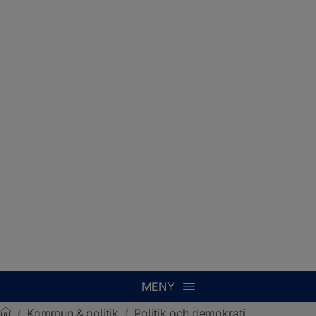
MENY
/
Kommun & politik
/
Politik och demokrati