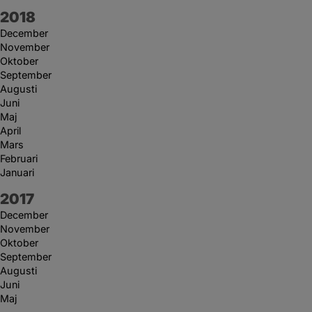
År:
2018
December
November
Oktober
September
Augusti
Juni
Maj
April
Mars
Februari
Januari
År:
2017
December
November
Oktober
September
Augusti
Juni
Maj