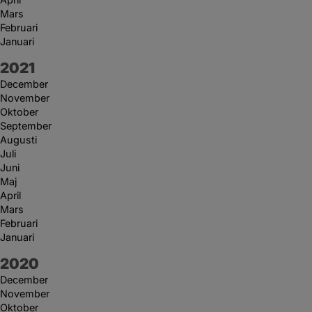
Mars
Februari
Januari
År:
2021
December
November
Oktober
September
Augusti
Juli
Juni
Maj
April
Mars
Februari
Januari
År:
2020
December
November
Oktober