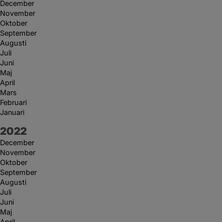
December
November
Oktober
September
Augusti
Juli
Juni
Maj
April
Mars
Februari
Januari
År:
2022
December
November
Oktober
September
Augusti
Juli
Juni
Maj
April