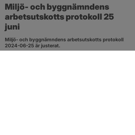
Miljö- och byggnämndens 
arbetsutskotts protokoll 25 
juni
Miljö- och byggnämndens arbetsutskotts protokoll 
2024-06-25 är justerat.
pdf, 419.9 kB, öppnas i nytt fönster.
Länk till protokoll
SOTENÄS KOMMUN
Besöksadress
Parkgatan 46