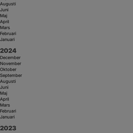
Augusti
Juni
Maj
April
Mars
Februari
Januari
År:
2024
December
November
Oktober
September
Augusti
Juni
Maj
April
Mars
Februari
Januari
År:
2023