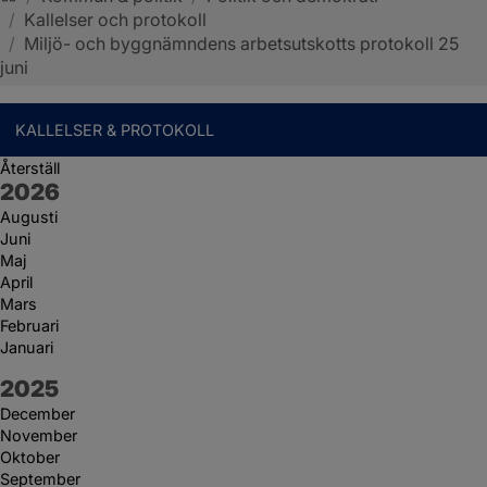
/
Kallelser och protokoll
Sotenäs kommun
/
Miljö- och byggnämndens arbetsutskotts protokoll 25
juni
KALLELSER & PROTOKOLL
Återställ
År:
2026
Augusti
Juni
Maj
April
Mars
Februari
Januari
År:
2025
December
November
Oktober
September