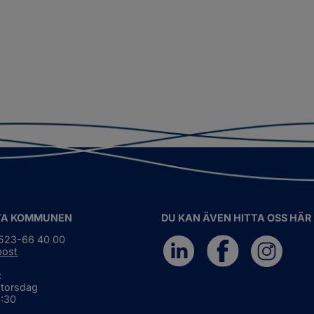
TA KOMMUNEN
DU KAN ÄVEN HITTA OSS HÄR
0523-66 40 00
post
:
 torsdag
6:30