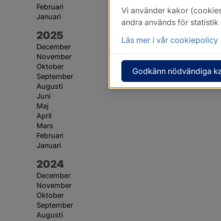
Februari
Vi använder kakor (cookies
Januari
andra används för statisti
År:
2025
Läs mer i vår cookiepolicy
December
November
Oktober
Godkänn nödvändiga k
September
Augusti
Juni
Maj
April
Mars
Februari
Januari
År:
2024
December
November
Oktober
September
Augusti