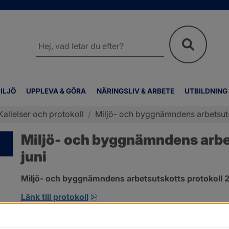
Sök
på
webbplatsen
ILJÖ
UPPLEVA & GÖRA
NÄRINGSLIV & ARBETE
UTBILDNING
Kallelser och protokoll
/
Miljö- och byggnämndens arbetsutsk
Miljö- och byggnämndens arbet
juni
Miljö- och byggnämndens arbetsutskotts protokoll 2
pdf, 419.9 kB, öppnas i nytt fönst
Länk till protokoll