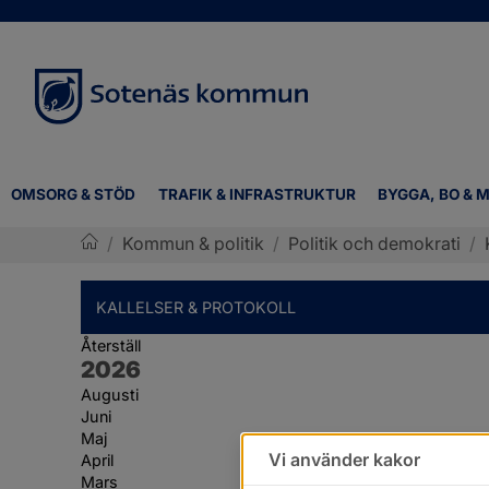
OMSORG & STÖD
TRAFIK & INFRASTRUKTUR
BYGGA, BO & M
/
Kommun & politik
/
Politik och demokrati
/
Sotenäs kommun
KALLELSER & PROTOKOLL
Återställ
År:
2026
Augusti
Juni
Maj
Vi använder kakor
April
Mars