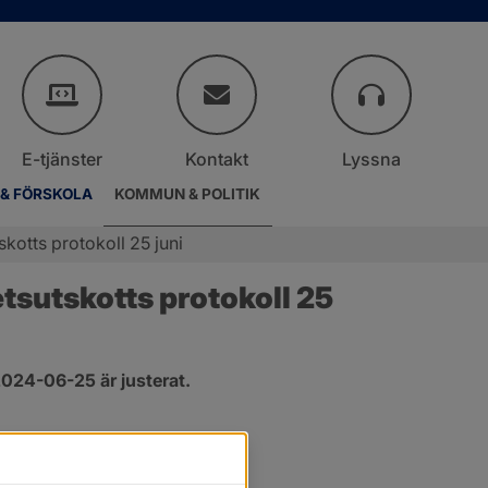
E-tjänster
Kontakt
Lyssna
 & FÖRSKOLA
KOMMUN & POLITIK
otts protokoll 25 juni
sutskotts protokoll 25 
024-06-25 är justerat.
er.