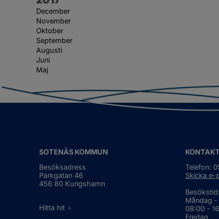
December
November
Oktober
September
Augusti
Juni
Maj
SOTENÄS KOMMUN
KONTAK
Besöksadress
Telefon: 
Parkgatan 46
Skicka e-
456 80 Kungshamn
Besökstid
Måndag -
Hitta hit
08:00 - 1
Fredag