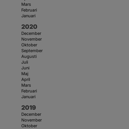
Mars
Februari
Januari
År:
2020
December
November
Oktober
September
Augusti
Juli
Juni
Maj
April
Mars
Februari
Januari
År:
2019
December
November
Oktober