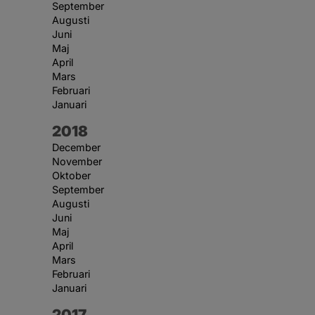
September
Augusti
Juni
Maj
April
Mars
Februari
Januari
År:
2018
December
November
Oktober
September
Augusti
Juni
Maj
April
Mars
Februari
Januari
År:
2017