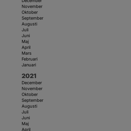
December
November
Oktober
September
Augusti
Juli
Juni
Maj
April
Mars
Februari
Januari
År:
2021
December
November
Oktober
September
Augusti
Juli
Juni
Maj
April