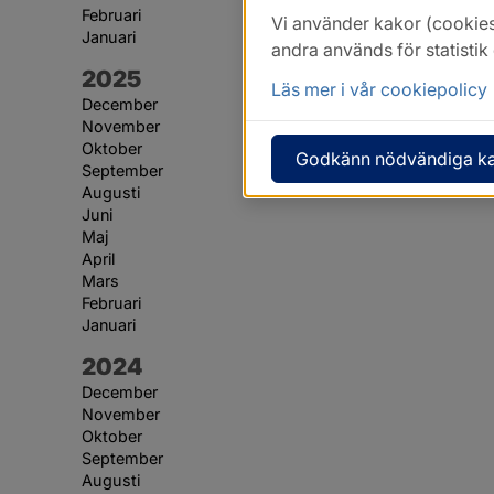
Februari
Vi använder kakor (cookies
Januari
andra används för statisti
År:
2025
Läs mer i vår cookiepolicy
December
November
Oktober
Godkänn nödvändiga k
September
Augusti
Juni
Maj
April
Mars
Februari
Januari
År:
2024
December
November
Oktober
September
Augusti