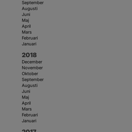
September
Augusti
Juni
Maj
April
Mars
Februari
Januari
År:
2018
December
November
Oktober
September
Augusti
Juni
Maj
April
Mars
Februari
Januari
År:
2017