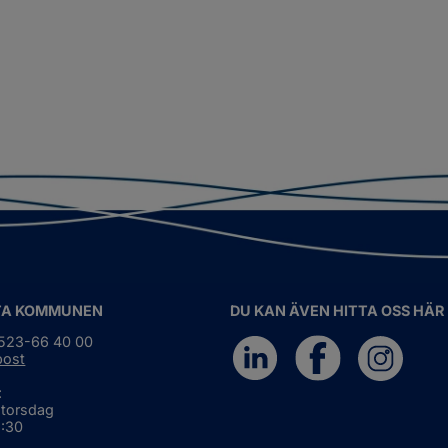
TA KOMMUNEN
DU KAN ÄVEN HITTA OSS HÄR
0523-66 40 00
post
:
 torsdag
6:30