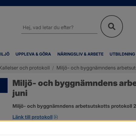
Sök
på
webbplatsen
ILJÖ
UPPLEVA & GÖRA
NÄRINGSLIV & ARBETE
UTBILDNING
Kallelser och protokoll
/
Miljö- och byggnämndens arbetsutsk
Miljö- och byggnämndens arbet
juni
Miljö- och byggnämndens arbetsutskotts protokoll 2
pdf, 419.9 kB, öppnas i nytt fönst
Länk till protokoll