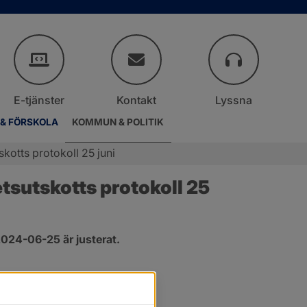
E-tjänster
Kontakt
Lyssna
 & FÖRSKOLA
KOMMUN & POLITIK
otts protokoll 25 juni
sutskotts protokoll 25 
024-06-25 är justerat.
er.