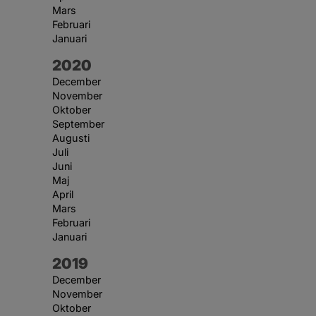
Mars
Februari
Januari
År:
2020
December
November
Oktober
September
Augusti
Juli
Juni
Maj
April
Mars
Februari
Januari
År:
2019
December
November
Oktober