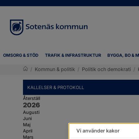
OMSORG & STÖD
TRAFIK & INFRASTRUKTUR
BYGGA, BO & M
/
Kommun & politik
/
Politik och demokrati
/
Sotenäs kommun
KALLELSER & PROTOKOLL
Återställ
År:
2026
Augusti
Juni
Maj
Vi använder kakor
April
Mars