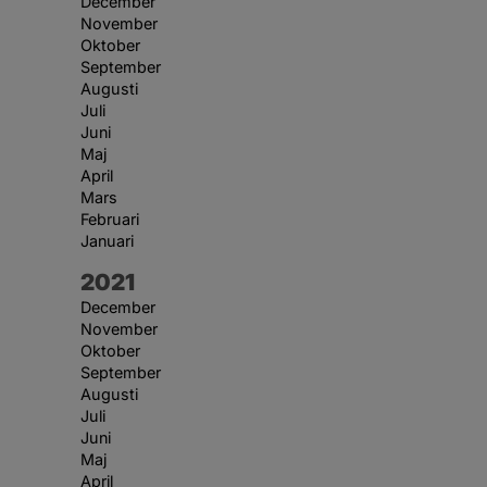
December
November
Oktober
September
Augusti
Juli
Juni
Maj
April
Mars
Februari
Januari
År:
2021
December
November
Oktober
September
Augusti
Juli
Juni
Maj
April