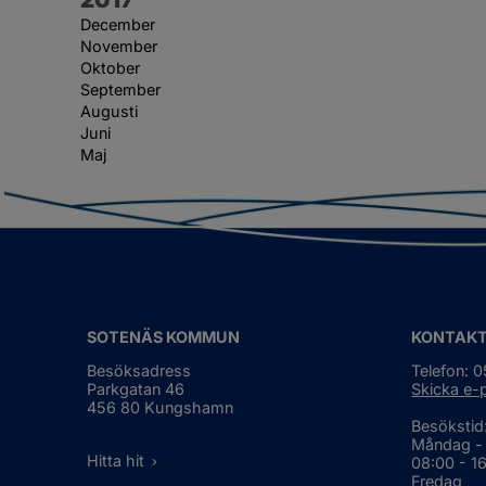
December
November
Oktober
September
Augusti
Juni
Maj
SOTENÄS KOMMUN
KONTAK
Besöksadress
Telefon: 
Parkgatan 46
Skicka e-
456 80 Kungshamn
Besökstid
Måndag -
Hitta hit
08:00 - 1
Fredag