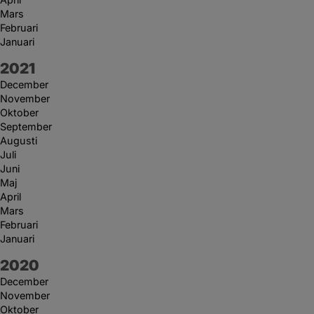
Mars
Februari
Januari
År:
2021
December
November
Oktober
September
Augusti
Juli
Juni
Maj
April
Mars
Februari
Januari
År:
2020
December
November
Oktober