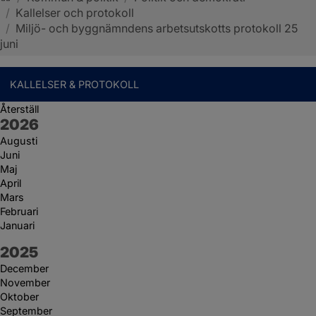
/
Kallelser och protokoll
Sotenäs kommun
/
Miljö- och byggnämndens arbetsutskotts protokoll 25
juni
KALLELSER & PROTOKOLL
Återställ
År:
2026
Augusti
Juni
Maj
April
Mars
Februari
Januari
År:
2025
December
November
Oktober
September