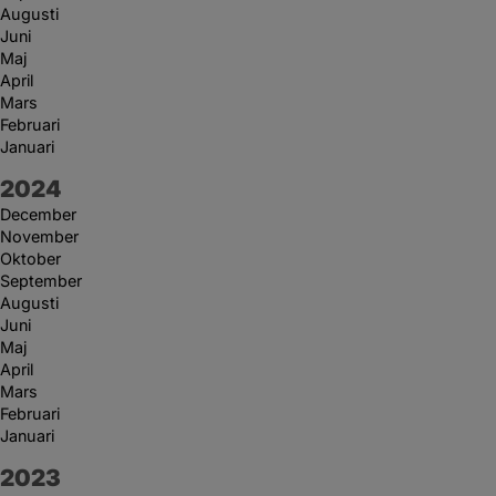
Augusti
Juni
Maj
April
Mars
Februari
Januari
År:
2024
December
November
Oktober
September
Augusti
Juni
Maj
April
Mars
Februari
Januari
År:
2023