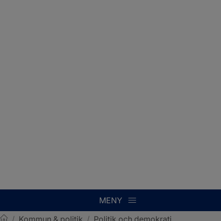
MENY
/
Kommun & politik
/
Politik och demokrati