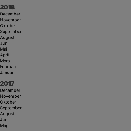
År:
2018
December
November
Oktober
September
Augusti
Juni
Maj
April
Mars
Februari
Januari
År:
2017
December
November
Oktober
September
Augusti
Juni
Maj