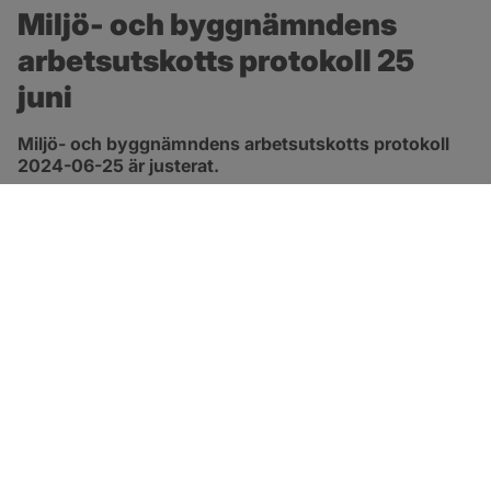
Miljö- och byggnämndens 
arbetsutskotts protokoll 25 
juni
Miljö- och byggnämndens arbetsutskotts protokoll 
2024-06-25 är justerat.
pdf, 419.9 kB, öppnas i nytt fönster.
Länk till protokoll
SOTENÄS KOMMUN
Besöksadress
Parkgatan 46