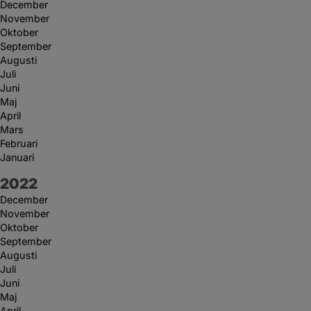
December
November
Oktober
September
Augusti
Juli
Juni
Maj
April
Mars
Februari
Januari
År:
2022
December
November
Oktober
September
Augusti
Juli
Juni
Maj
April