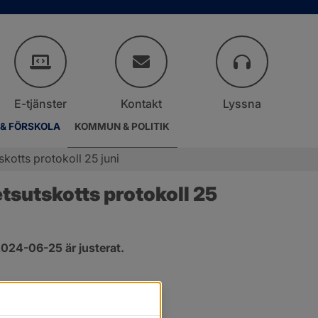
E-tjänster
Kontakt
Lyssna
 & FÖRSKOLA
KOMMUN & POLITIK
otts protokoll 25 juni
sutskotts protokoll 25 
024-06-25 är justerat.
er.