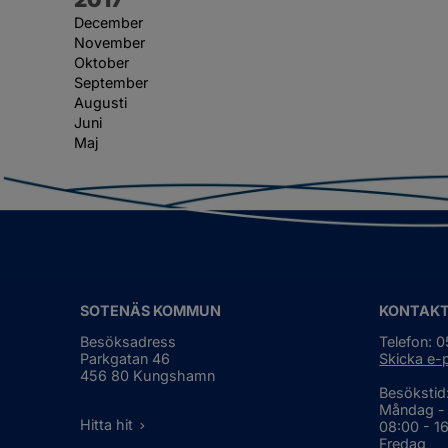
December
November
Oktober
September
Augusti
Juni
Maj
SOTENÄS KOMMUN
KONTAK
Besöksadress
Telefon: 
Parkgatan 46
Skicka e-
456 80 Kungshamn
Besökstid
Måndag -
Hitta hit
08:00 - 1
Fredag