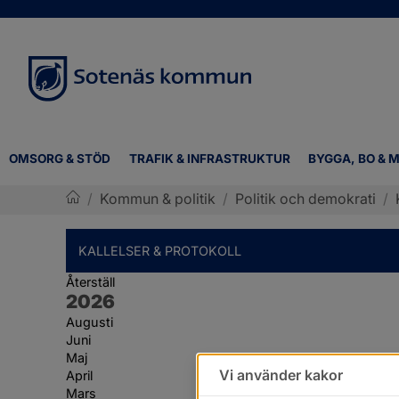
OMSORG & STÖD
TRAFIK & INFRASTRUKTUR
BYGGA, BO & M
/
Kommun & politik
/
Politik och demokrati
/
Sotenäs kommun
KALLELSER & PROTOKOLL
Återställ
År:
2026
Augusti
Juni
Maj
Vi använder kakor
April
Mars