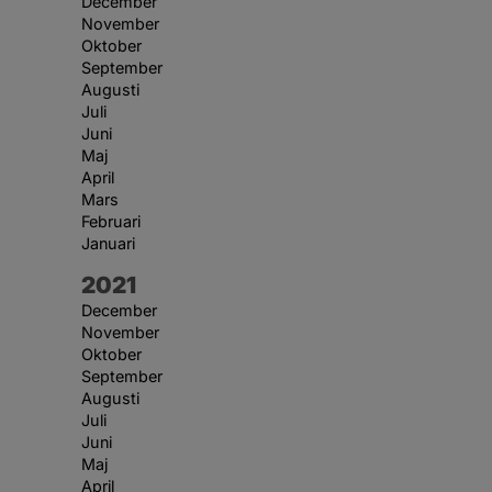
December
November
Oktober
September
Augusti
Juli
Juni
Maj
April
Mars
Februari
Januari
År:
2021
December
November
Oktober
September
Augusti
Juli
Juni
Maj
April