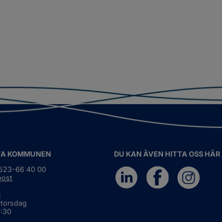
TA KOMMUNEN
DU KAN ÄVEN HITTA OSS HÄR
0523-66 40 00
post
:
 torsdag
6:30