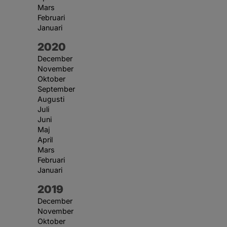
Mars
Februari
Januari
År:
2020
December
November
Oktober
September
Augusti
Juli
Juni
Maj
April
Mars
Februari
Januari
År:
2019
December
November
Oktober