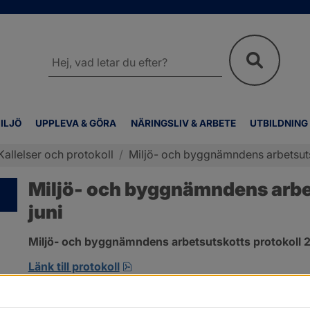
Sök
på
webbplatsen
ILJÖ
UPPLEVA & GÖRA
NÄRINGSLIV & ARBETE
UTBILDNING
Kallelser och protokoll
/
Miljö- och byggnämndens arbetsutsk
Miljö- och byggnämndens arbet
juni
Miljö- och byggnämndens arbetsutskotts protokoll 2
pdf, 419.9 kB, öppnas i nytt fönst
Länk till protokoll