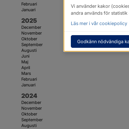
Februari
Vi använder kakor (cookies
Januari
andra används för statisti
År:
2025
Läs mer i vår cookiepolicy
December
November
Oktober
Godkänn nödvändiga k
September
Augusti
Juni
Maj
April
Mars
Februari
Januari
År:
2024
December
November
Oktober
September
Augusti