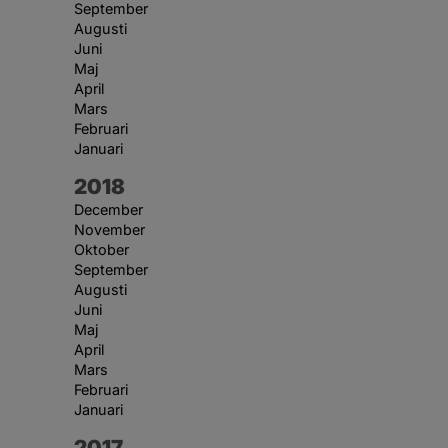
September
Augusti
Juni
Maj
April
Mars
Februari
Januari
År:
2018
December
November
Oktober
September
Augusti
Juni
Maj
April
Mars
Februari
Januari
År:
2017