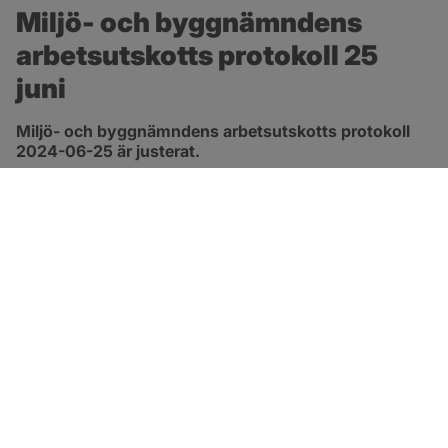
Miljö- och byggnämndens 
arbetsutskotts protokoll 25 
juni
Miljö- och byggnämndens arbetsutskotts protokoll 
2024-06-25 är justerat.
pdf, 419.9 kB, öppnas i nytt fönster.
Länk till protokoll
SOTENÄS KOMMUN
Besöksadress
Parkgatan 46