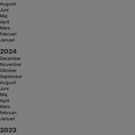
Augusti
Juni
Maj
April
Mars
Februari
Januari
År:
2024
December
November
Oktober
September
Augusti
Juni
Maj
April
Mars
Februari
Januari
År:
2023