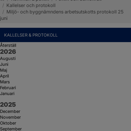
/
Kallelser och protokoll
Sotenäs kommun
/
Miljö- och byggnämndens arbetsutskotts protokoll 25
juni
KALLELSER & PROTOKOLL
Återställ
År:
2026
Augusti
Juni
Maj
April
Mars
Februari
Januari
År:
2025
December
November
Oktober
September