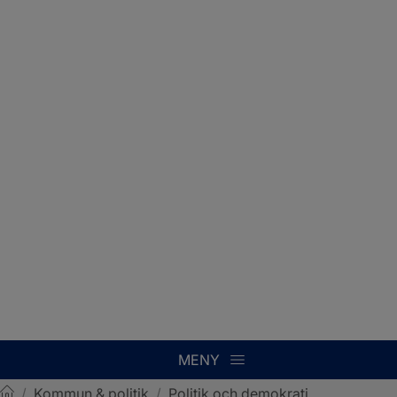
MENY
/
Kommun & politik
/
Politik och demokrati