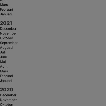
Mars
Februari
Januari
År:
2021
December
November
Oktober
September
Augusti
Juli
Juni
Maj
April
Mars
Februari
Januari
År:
2020
December
November
Oktober