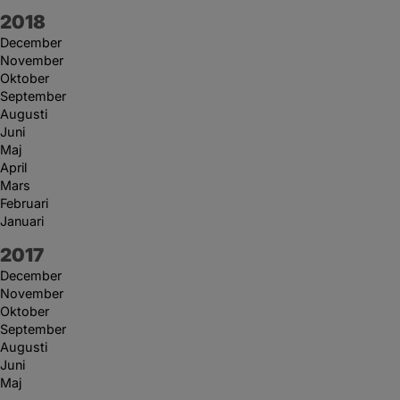
År:
2018
December
November
Oktober
September
Augusti
Juni
Maj
April
Mars
Februari
Januari
År:
2017
December
November
Oktober
September
Augusti
Juni
Maj