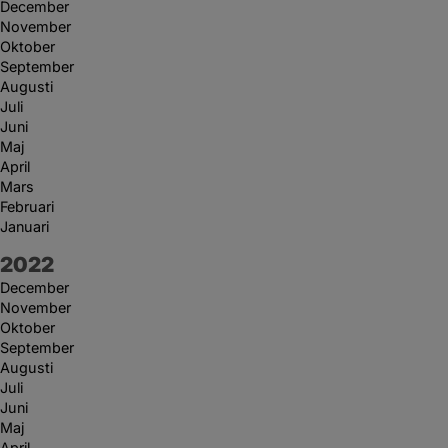
December
November
Oktober
September
Augusti
Juli
Juni
Maj
April
Mars
Februari
Januari
År:
2022
December
November
Oktober
September
Augusti
Juli
Juni
Maj
April