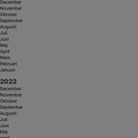
December
November
Oktober
September
Augusti
Juli
Juni
Maj
April
Mars
Februari
Januari
År:
2022
December
November
Oktober
September
Augusti
Juli
Juni
Maj
April