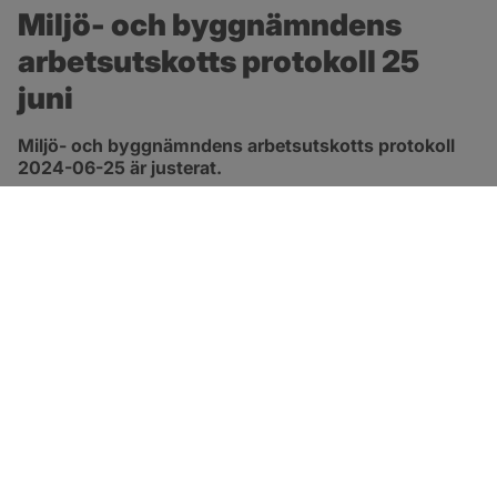
Miljö- och byggnämndens 
arbetsutskotts protokoll 25 
juni
Miljö- och byggnämndens arbetsutskotts protokoll 
2024-06-25 är justerat.
pdf, 419.9 kB, öppnas i nytt fönster.
Länk till protokoll
SOTENÄS KOMMUN
Besöksadress
Parkgatan 46