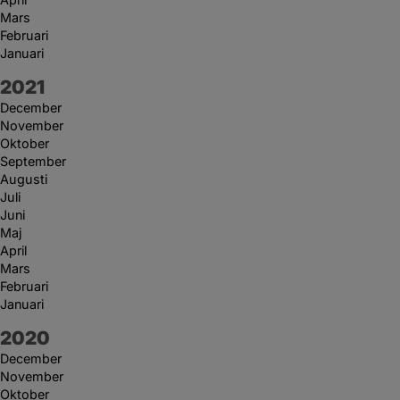
Mars
Februari
Januari
År:
2021
December
November
Oktober
September
Augusti
Juli
Juni
Maj
April
Mars
Februari
Januari
År:
2020
December
November
Oktober