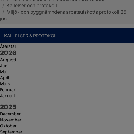
/
Kallelser och protokoll
Sotenäs kommun
/
Miljö- och byggnämndens arbetsutskotts protokoll 25
juni
KALLELSER & PROTOKOLL
Återställ
År:
2026
Augusti
Juni
Maj
April
Mars
Februari
Januari
År:
2025
December
November
Oktober
September