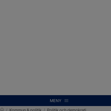
MENY
/
Kommun & politik
/
Politik och demokrati