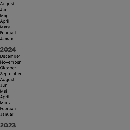
Augusti
Juni
Maj
April
Mars
Februari
Januari
År:
2024
December
November
Oktober
September
Augusti
Juni
Maj
April
Mars
Februari
Januari
År:
2023