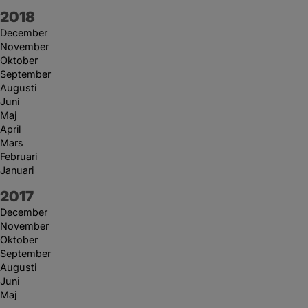
År:
2018
December
November
Oktober
September
Augusti
Juni
Maj
April
Mars
Februari
Januari
År:
2017
December
November
Oktober
September
Augusti
Juni
Maj