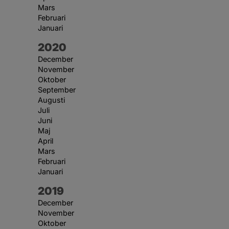
Mars
Februari
Januari
År:
2020
December
November
Oktober
September
Augusti
Juli
Juni
Maj
April
Mars
Februari
Januari
År:
2019
December
November
Oktober