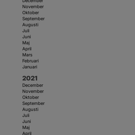
December
November
Oktober
September
Augusti
Juli
Juni
Maj
April
Mars
Februari
Januari
År:
2021
December
November
Oktober
September
Augusti
Juli
Juni
Maj
April