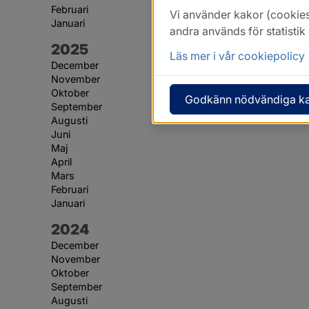
Februari
Vi använder kakor (cookies
Januari
andra används för statisti
År:
2025
Läs mer i vår cookiepolicy
December
November
Oktober
Godkänn nödvändiga k
September
Augusti
Juni
Maj
April
Mars
Februari
Januari
År:
2024
December
November
Oktober
September
Augusti