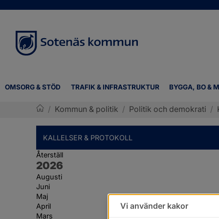
OMSORG & STÖD
TRAFIK & INFRASTRUKTUR
BYGGA, BO & M
/
Kommun & politik
/
Politik och demokrati
/
Sotenäs kommun
KALLELSER & PROTOKOLL
Återställ
År:
2026
Augusti
Juni
Maj
Vi använder kakor
April
Mars