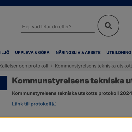
Sök
på
webbplatsen
ILJÖ
UPPLEVA & GÖRA
NÄRINGSLIV & ARBETE
UTBILDNING
Kallelser och protokoll
/
Kommunstyrelsens tekniska utskotts
Kommunstyrelsens tekniska uts
Kommunstyrelsens tekniska utskotts protokoll 2024-
pdf, 501.6 kB, öppnas i nytt fönst
Länk till protokoll