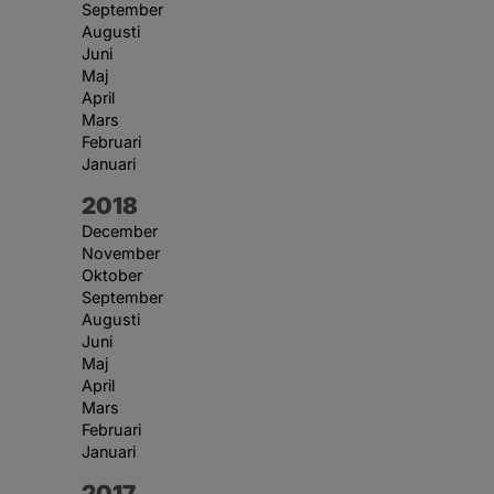
September
Augusti
Juni
Maj
April
Mars
Februari
Januari
År:
2018
December
November
Oktober
September
Augusti
Juni
Maj
April
Mars
Februari
Januari
År:
2017