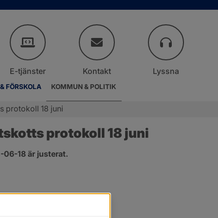
E-tjänster
Kontakt
Lyssna
 & FÖRSKOLA
KOMMUN & POLITIK
 protokoll 18 juni
kotts protokoll 18 juni
06-18 är justerat.
er.