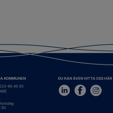
TA KOMMUNEN
DU KAN ÄVEN HITTA OSS HÄR
0523-66 40 00
post
:
 torsdag
6:30