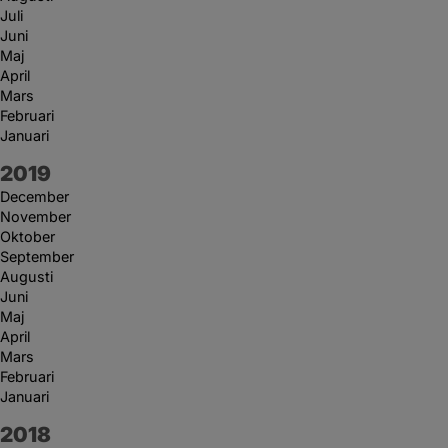
Juli
Juni
Maj
April
Mars
Februari
Januari
År:
2019
December
November
Oktober
September
Augusti
Juni
Maj
April
Mars
Februari
Januari
År:
2018