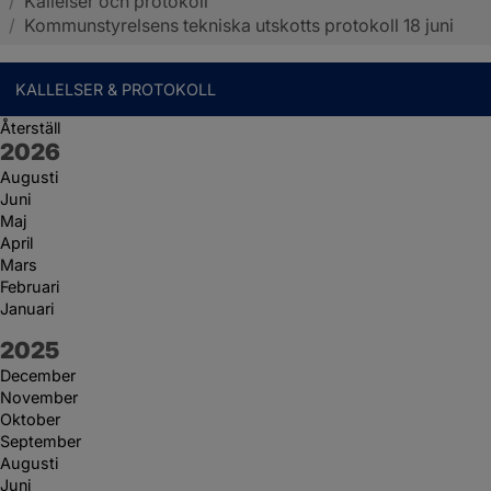
/
Kallelser och protokoll
Sotenäs kommun
/
Kommunstyrelsens tekniska utskotts protokoll 18 juni
KALLELSER & PROTOKOLL
Återställ
År:
2026
Augusti
Juni
Maj
April
Mars
Februari
Januari
År:
2025
December
November
Oktober
September
Augusti
Juni