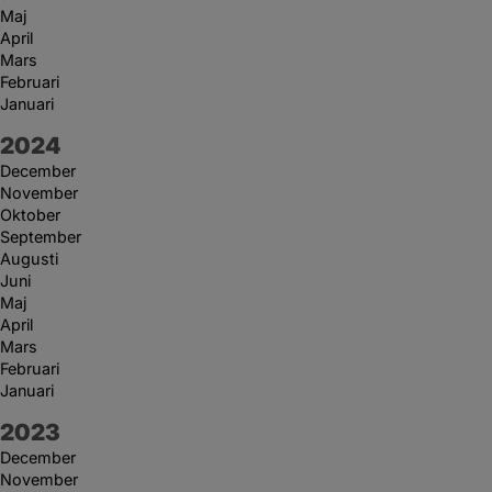
Maj
April
Mars
Februari
Januari
År:
2024
December
November
Oktober
September
Augusti
Juni
Maj
April
Mars
Februari
Januari
År:
2023
December
November