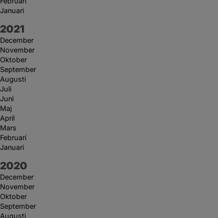
Februari
Januari
År:
2021
December
November
Oktober
September
Augusti
Juli
Juni
Maj
April
Mars
Februari
Januari
År:
2020
December
November
Oktober
September
Augusti