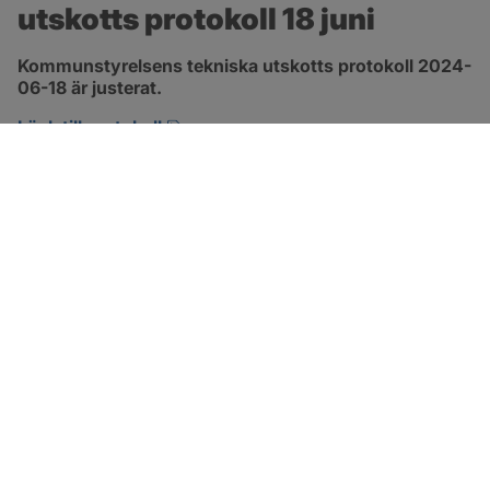
utskotts protokoll 18 juni
Kommunstyrelsens tekniska utskotts protokoll 2024-
06-18 är justerat.
pdf, 501.6 kB, öppnas i nytt fönster.
Länk till protokoll
SOTENÄS KOMMUN
Besöksadress
Parkgatan 46
456 80 Kungshamn
Hitta hit