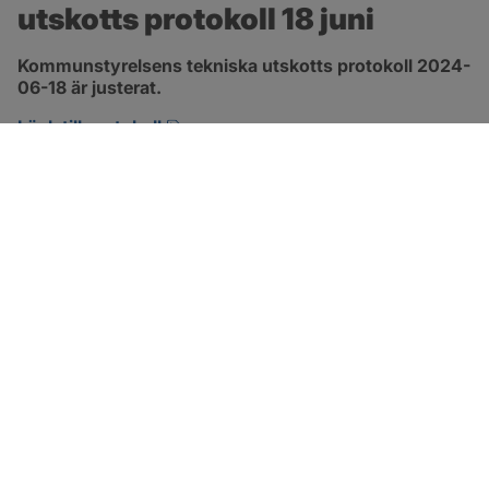
utskotts protokoll 18 juni
Kommunstyrelsens tekniska utskotts protokoll 2024-
06-18 är justerat.
pdf, 501.6 kB, öppnas i nytt fönster.
Länk till protokoll
SOTENÄS KOMMUN
Besöksadress
Parkgatan 46
456 80 Kungshamn
Hitta hit