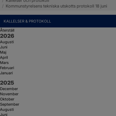
/
Kallelser och protokoll
Sotenäs kommun
/
Kommunstyrelsens tekniska utskotts protokoll 18 juni
KALLELSER & PROTOKOLL
Återställ
År:
2026
Augusti
Juni
Maj
April
Mars
Februari
Januari
År:
2025
December
November
Oktober
September
Augusti
Juni