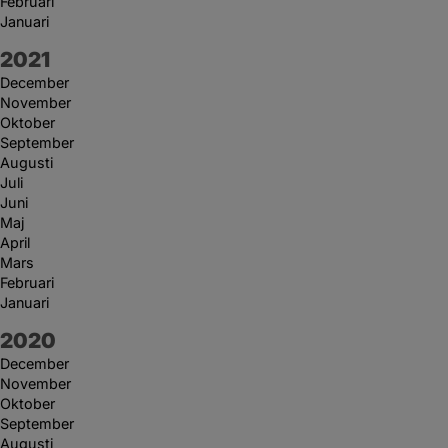
Februari
Januari
År:
2021
December
November
Oktober
September
Augusti
Juli
Juni
Maj
April
Mars
Februari
Januari
År:
2020
December
November
Oktober
September
Augusti