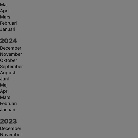
Maj
April
Mars
Februari
Januari
År:
2024
December
November
Oktober
September
Augusti
Juni
Maj
April
Mars
Februari
Januari
År:
2023
December
November