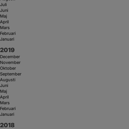
Juli
Juni
Maj
April
Mars
Februari
Januari
År:
2019
December
November
Oktober
September
Augusti
Juni
Maj
April
Mars
Februari
Januari
År:
2018