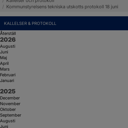
/
Kallelser och protokoll
Sotenäs kommun
/
Kommunstyrelsens tekniska utskotts protokoll 18 juni
KALLELSER & PROTOKOLL
Återställ
År:
2026
Augusti
Juni
Maj
April
Mars
Februari
Januari
År:
2025
December
November
Oktober
September
Augusti
Juni