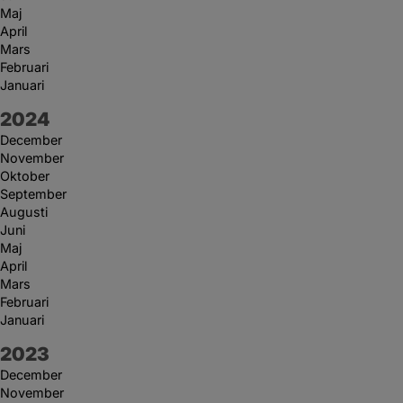
Maj
April
Mars
Februari
Januari
År:
2024
December
November
Oktober
September
Augusti
Juni
Maj
April
Mars
Februari
Januari
År:
2023
December
November