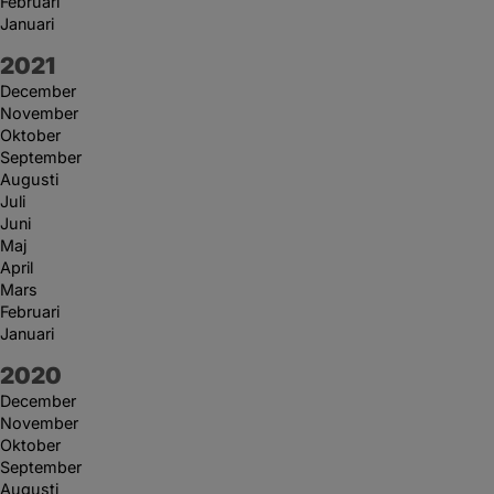
Februari
Januari
År:
2021
December
November
Oktober
September
Augusti
Juli
Juni
Maj
April
Mars
Februari
Januari
År:
2020
December
November
Oktober
September
Augusti