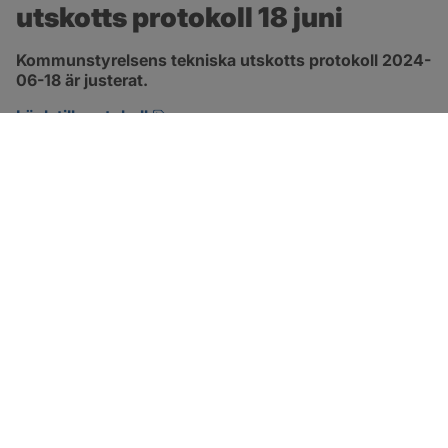
utskotts protokoll 18 juni
Kommunstyrelsens tekniska utskotts protokoll 2024-
06-18 är justerat.
pdf, 501.6 kB, öppnas i nytt fönster.
Länk till protokoll
SOTENÄS KOMMUN
Besöksadress
Parkgatan 46
456 80 Kungshamn
Hitta hit