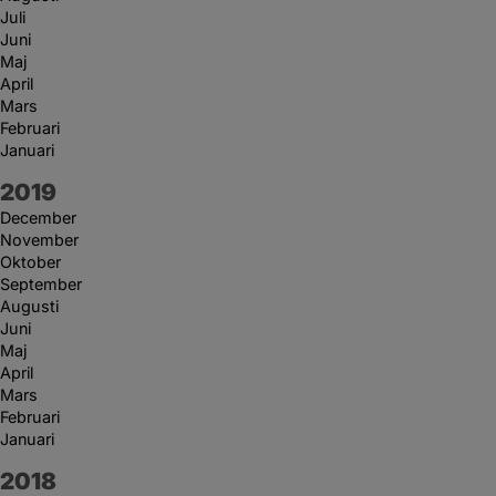
Juli
Juni
Maj
April
Mars
Februari
Januari
År:
2019
December
November
Oktober
September
Augusti
Juni
Maj
April
Mars
Februari
Januari
År:
2018