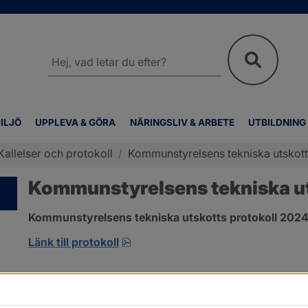
Sök
på
webbplatsen
ILJÖ
UPPLEVA & GÖRA
NÄRINGSLIV & ARBETE
UTBILDNING
Kallelser och protokoll
/
Kommunstyrelsens tekniska utskotts
Kommunstyrelsens tekniska uts
Kommunstyrelsens tekniska utskotts protokoll 2024-
pdf, 501.6 kB, öppnas i nytt fönst
Länk till protokoll