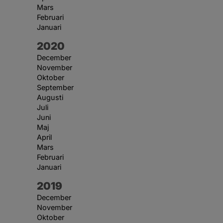
Mars
Februari
Januari
År:
2020
December
November
Oktober
September
Augusti
Juli
Juni
Maj
April
Mars
Februari
Januari
År:
2019
December
November
Oktober