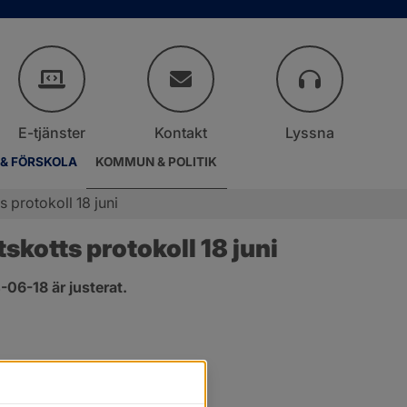
E-tjänster
Kontakt
Lyssna
 & FÖRSKOLA
KOMMUN & POLITIK
 protokoll 18 juni
kotts protokoll 18 juni
06-18 är justerat.
er.