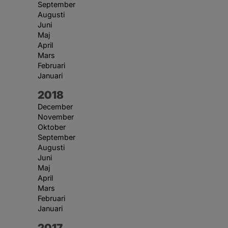
September
Augusti
Juni
Maj
April
Mars
Februari
Januari
År:
2018
December
November
Oktober
September
Augusti
Juni
Maj
April
Mars
Februari
Januari
År:
2017