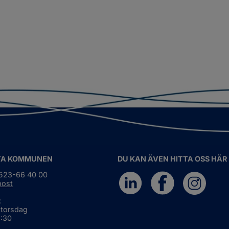
TA KOMMUNEN
DU KAN ÄVEN HITTA OSS HÄR
0523-66 40 00
post
:
 torsdag
6:30