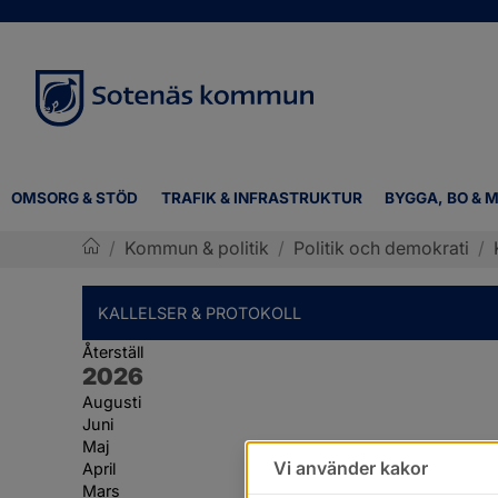
OMSORG & STÖD
TRAFIK & INFRASTRUKTUR
BYGGA, BO & M
/
Kommun & politik
/
Politik och demokrati
/
Sotenäs kommun
KALLELSER & PROTOKOLL
Återställ
År:
2026
Augusti
Juni
Maj
Vi använder kakor
April
Mars