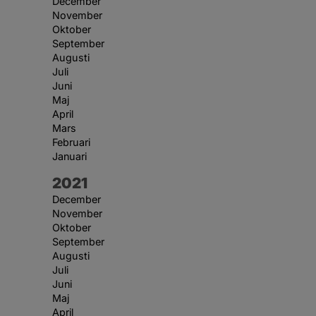
December
November
Oktober
September
Augusti
Juli
Juni
Maj
April
Mars
Februari
Januari
År:
2021
December
November
Oktober
September
Augusti
Juli
Juni
Maj
April