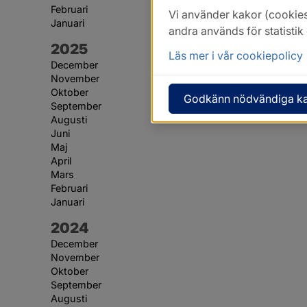
Februari
Vi använder kakor (cookies
Januari
andra används för statisti
År:
2025
Läs mer i vår cookiepolicy
December
November
Oktober
Godkänn nödvändiga k
September
Augusti
Juni
Maj
April
Mars
Februari
Januari
År:
2024
December
November
Oktober
September
Augusti