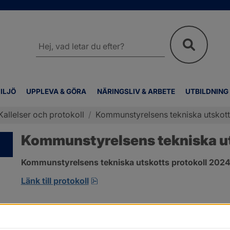
Sök
på
webbplatsen
ILJÖ
UPPLEVA & GÖRA
NÄRINGSLIV & ARBETE
UTBILDNING
Kallelser och protokoll
/
Kommunstyrelsens tekniska utskotts
Kommunstyrelsens tekniska uts
Kommunstyrelsens tekniska utskotts protokoll 2024-
pdf, 501.6 kB, öppnas i nytt fönst
Länk till protokoll