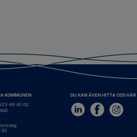
TA KOMMUNEN
DU KAN ÄVEN HITTA OSS HÄR
0523-66 40 00
post
:
 torsdag
6:30