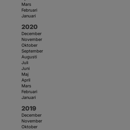
Mars
Februari
Januari
År:
2020
December
November
Oktober
September
Augusti
Juli
Juni
Maj
April
Mars
Februari
Januari
År:
2019
December
November
Oktober