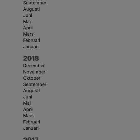
September
Augusti
Juni
Maj
April
Mars
Februari
Januari
År:
2018
December
November
Oktober
September
Augusti
Juni
Maj
April
Mars
Februari
Januari
År:
2017