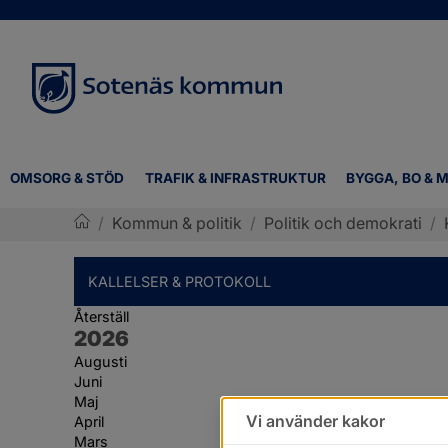
OMSORG & STÖD
TRAFIK & INFRASTRUKTUR
BYGGA, BO & M
/
Kommun & politik
/
Politik och demokrati
/
Sotenäs kommun
KALLELSER & PROTOKOLL
Återställ
År:
2026
Augusti
Juni
Maj
Vi använder kakor
April
Mars