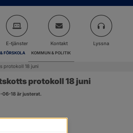
E-tjänster
Kontakt
Lyssna
 & FÖRSKOLA
KOMMUN & POLITIK
 protokoll 18 juni
kotts protokoll 18 juni
06-18 är justerat.
er.