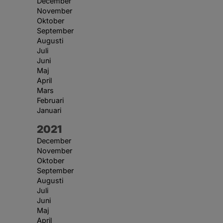
December
November
Oktober
September
Augusti
Juli
Juni
Maj
April
Mars
Februari
Januari
År:
2021
December
November
Oktober
September
Augusti
Juli
Juni
Maj
April