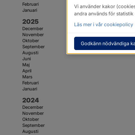
Februari
Vi använder kakor (cookies
Januari
andra används för statisti
År:
2025
Läs mer i vår cookiepolicy
December
November
Oktober
Godkänn nödvändiga k
September
Augusti
Juni
Maj
April
Mars
Februari
Januari
År:
2024
December
November
Oktober
September
Augusti