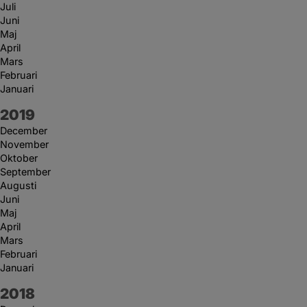
Juli
Juni
Maj
April
Mars
Februari
Januari
År:
2019
December
November
Oktober
September
Augusti
Juni
Maj
April
Mars
Februari
Januari
År:
2018