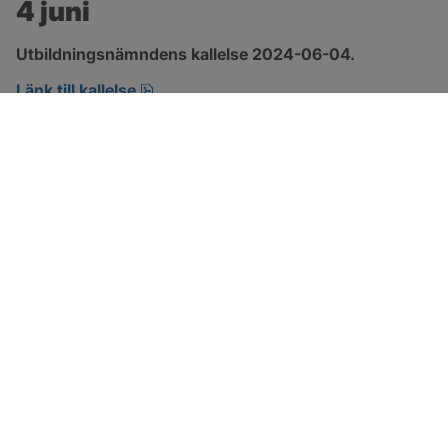
4 juni
Utbildningsnämndens kallelse 2024-06-04.
pdf, 201.5 kB, öppnas i nytt fönster.
Länk till kallelse
SOTENÄS KOMMUN
Besöksadress
Parkgatan 46
456 80 Kungshamn
Hitta hit