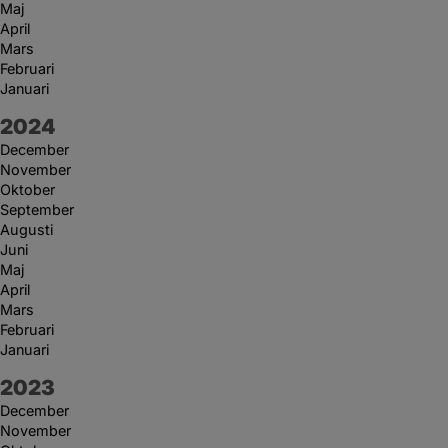
Maj
April
Mars
Februari
Januari
År:
2024
December
November
Oktober
September
Augusti
Juni
Maj
April
Mars
Februari
Januari
År:
2023
December
November