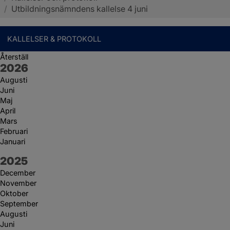
/
Utbildningsnämndens kallelse 4 juni
KALLELSER & PROTOKOLL
Återställ
År:
2026
Augusti
Juni
Maj
April
Mars
Februari
Januari
År:
2025
December
November
Oktober
September
Augusti
Juni