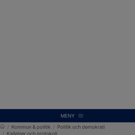
MENY
/
Kommun & politik
/
Politik och demokrati
/
Kallelser och protokoll
Sotenäs kommun