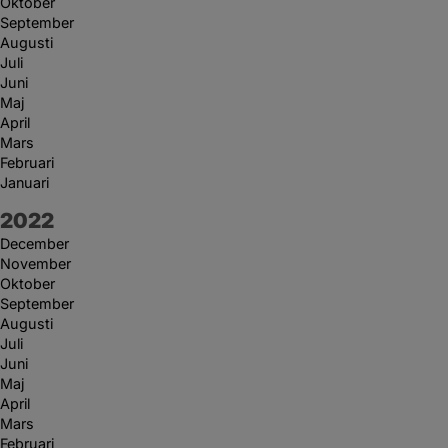
Oktober
September
Augusti
Juli
Juni
Maj
April
Mars
Februari
Januari
År:
2022
December
November
Oktober
September
Augusti
Juli
Juni
Maj
April
Mars
Februari