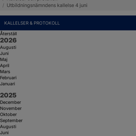
/
Utbildningsnämndens kallelse 4 juni
KALLELSER & PROTOKOLL
Återställ
År:
2026
Augusti
Juni
Maj
April
Mars
Februari
Januari
År:
2025
December
November
Oktober
September
Augusti
Juni