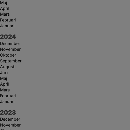
Maj
April
Mars
Februari
Januari
År:
2024
December
November
Oktober
September
Augusti
Juni
Maj
April
Mars
Februari
Januari
År:
2023
December
November