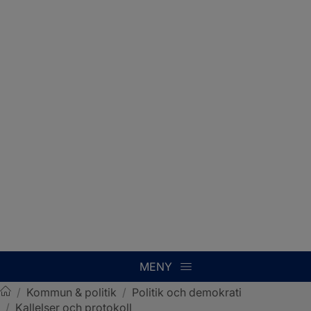
MENY
/
Kommun & politik
/
Politik och demokrati
/
Kallelser och protokoll
Sotenäs kommun