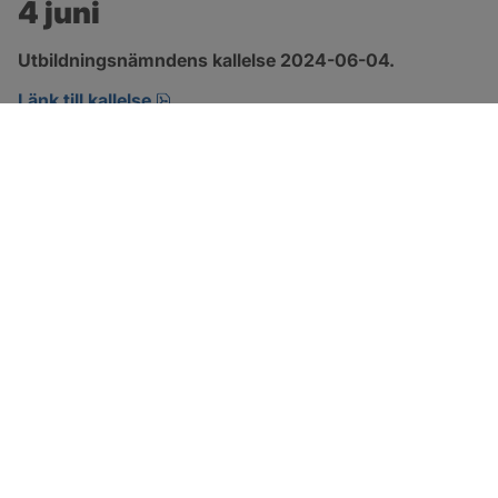
4 juni
Utbildningsnämndens kallelse 2024-06-04.
pdf, 201.5 kB, öppnas i nytt fönster.
Länk till kallelse
SOTENÄS KOMMUN
Besöksadress
Parkgatan 46
456 80 Kungshamn
Hitta hit