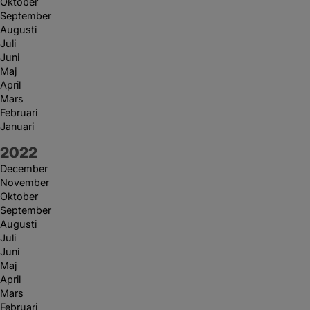
Oktober
September
Augusti
Juli
Juni
Maj
April
Mars
Februari
Januari
År:
2022
December
November
Oktober
September
Augusti
Juli
Juni
Maj
April
Mars
Februari