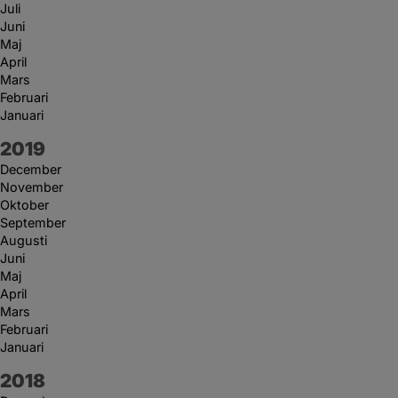
Juli
Juni
Maj
April
Mars
Februari
Januari
År:
2019
December
November
Oktober
September
Augusti
Juni
Maj
April
Mars
Februari
Januari
År:
2018