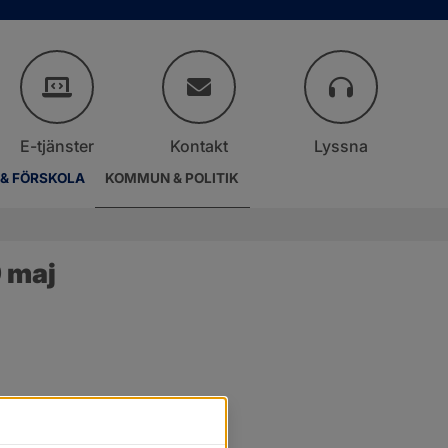
E-tjänster
Kontakt
Lyssna
 & FÖRSKOLA
KOMMUN & POLITIK
 maj