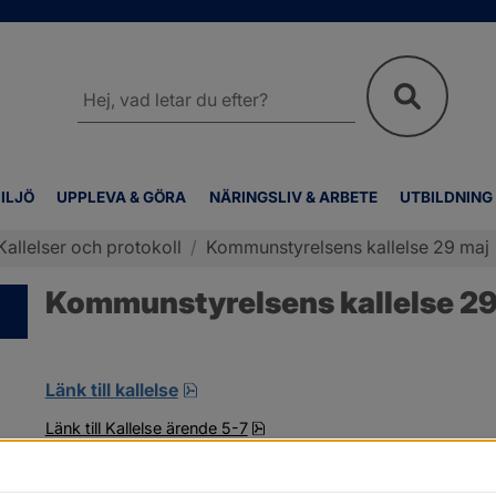
Sök
på
webbplatsen
ILJÖ
UPPLEVA & GÖRA
NÄRINGSLIV & ARBETE
UTBILDNING
Kallelser och protokoll
/
Kommunstyrelsens kallelse 29 maj
Kommunstyrelsens kallelse 29
pdf, 11.9 MB, öppnas i nytt fönster.
Länk till kallelse
pdf, 8.5 MB.
Länk till Kallelse ärende 5-7
pdf, 5.1 MB.
Länk till kallelse ärende 39-46
pdf, 950 kB.
Länk till Kallelse till dialogmöte 2024-05-29 