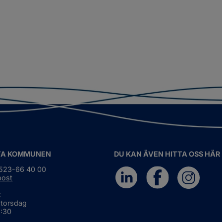
TA KOMMUNEN
DU KAN ÄVEN HITTA OSS HÄR
0523-66 40 00
post
:
 torsdag
6:30