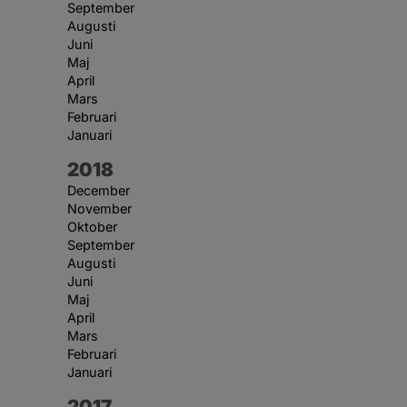
September
Augusti
Juni
Maj
April
Mars
Februari
Januari
År:
2018
December
November
Oktober
September
Augusti
Juni
Maj
April
Mars
Februari
Januari
År:
2017