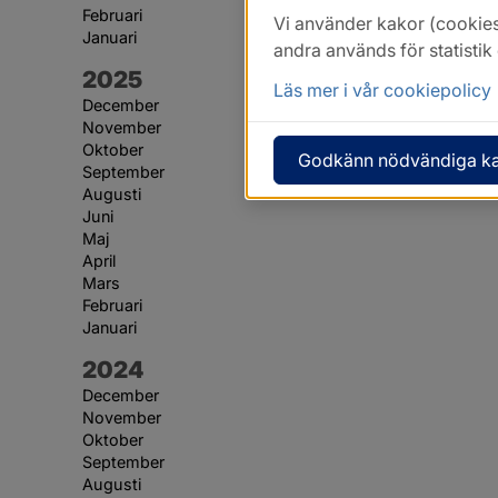
Februari
Vi använder kakor (cookies
Januari
andra används för statisti
År:
2025
Läs mer i vår cookiepolicy
December
November
Oktober
Godkänn nödvändiga k
September
Augusti
Juni
Maj
April
Mars
Februari
Januari
År:
2024
December
November
Oktober
September
Augusti