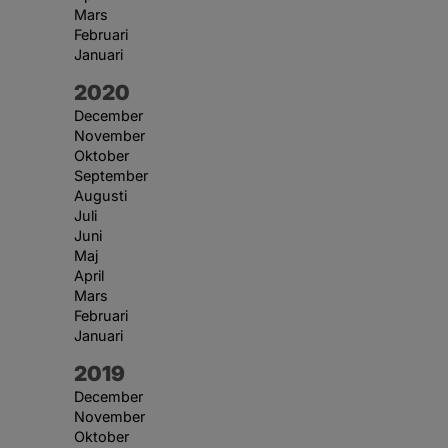
Mars
Februari
Januari
År:
2020
December
November
Oktober
September
Augusti
Juli
Juni
Maj
April
Mars
Februari
Januari
År:
2019
December
November
Oktober