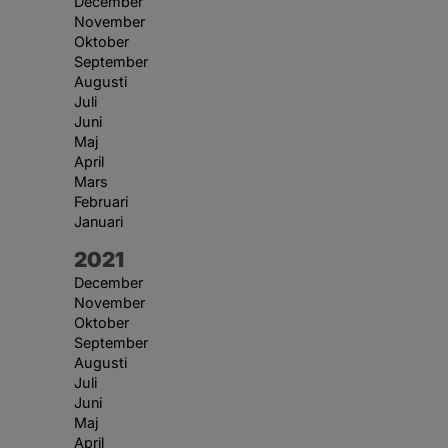
December
November
Oktober
September
Augusti
Juli
Juni
Maj
April
Mars
Februari
Januari
År:
2021
December
November
Oktober
September
Augusti
Juli
Juni
Maj
April