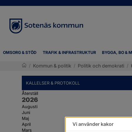
OMSORG & STÖD
TRAFIK & INFRASTRUKTUR
BYGGA, BO & M
/
Kommun & politik
/
Politik och demokrati
/
Sotenäs kommun
KALLELSER & PROTOKOLL
Återställ
År:
2026
Augusti
Juni
Maj
Vi använder kakor
April
Mars