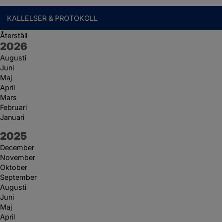
KALLELSER & PROTOKOLL
Återställ
År:
2026
Augusti
Juni
Maj
April
Mars
Februari
Januari
År:
2025
December
November
Oktober
September
Augusti
Juni
Maj
April