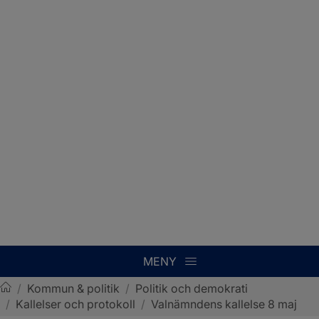
MENY
/
Kommun & politik
/
Politik och demokrati
/
Kallelser och protokoll
/
Valnämndens kallelse 8 maj
Sotenäs kommun