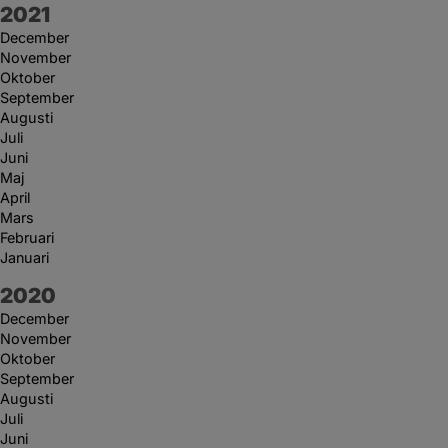
År:
2021
December
November
Oktober
September
Augusti
Juli
Juni
Maj
April
Mars
Februari
Januari
År:
2020
December
November
Oktober
September
Augusti
Juli
Juni