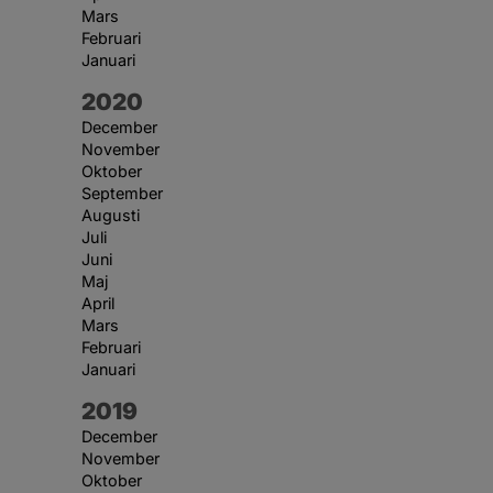
Mars
Februari
Januari
År:
2020
December
November
Oktober
September
Augusti
Juli
Juni
Maj
April
Mars
Februari
Januari
År:
2019
December
November
Oktober