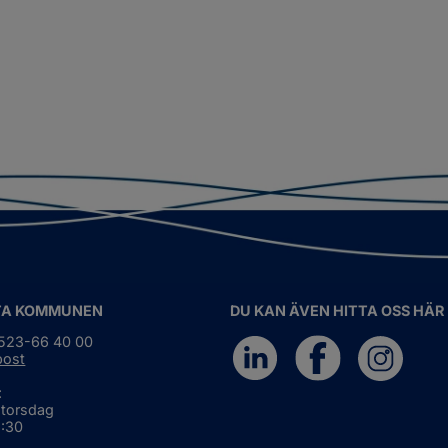
TA KOMMUNEN
DU KAN ÄVEN HITTA OSS HÄR
0523-66 40 00
post
:
 torsdag
6:30