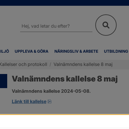
Sök
på
webbplatsen
ILJÖ
UPPLEVA & GÖRA
NÄRINGSLIV & ARBETE
UTBILDNING
Kallelser och protokoll
/
Valnämndens kallelse 8 maj
Valnämndens kallelse 8 maj
Valnämndens kallelse 2024-05-08.
pdf, 168 kB, öppnas i nytt fönster.
Länk till kallelse