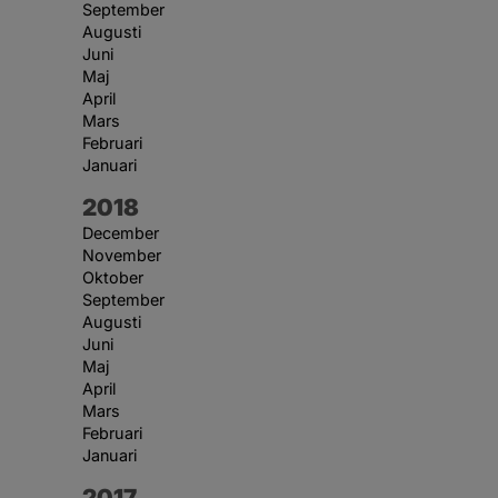
September
Augusti
Juni
Maj
April
Mars
Februari
Januari
År:
2018
December
November
Oktober
September
Augusti
Juni
Maj
April
Mars
Februari
Januari
År:
2017