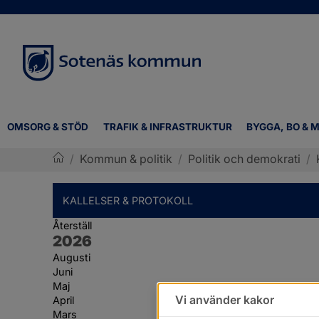
OMSORG & STÖD
TRAFIK & INFRASTRUKTUR
BYGGA, BO & M
/
Kommun & politik
/
Politik och demokrati
/
Sotenäs kommun
KALLELSER & PROTOKOLL
Återställ
År:
2026
Augusti
Juni
Maj
Vi använder kakor
April
Mars