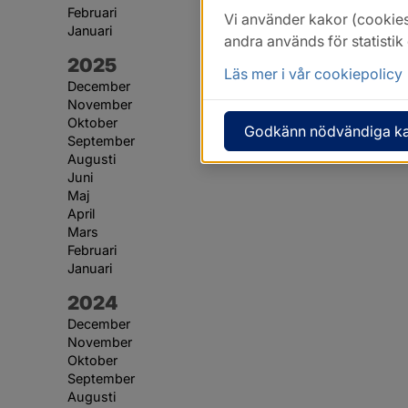
Februari
Vi använder kakor (cookies
Januari
andra används för statisti
År:
2025
Läs mer i vår cookiepolicy
December
November
Oktober
Godkänn nödvändiga k
September
Augusti
Juni
Maj
April
Mars
Februari
Januari
År:
2024
December
November
Oktober
September
Augusti