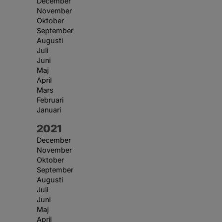
December
November
Oktober
September
Augusti
Juli
Juni
Maj
April
Mars
Februari
Januari
År:
2021
December
November
Oktober
September
Augusti
Juli
Juni
Maj
April