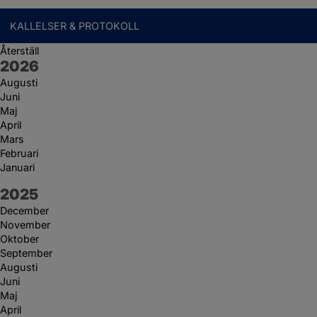
KALLELSER & PROTOKOLL
Återställ
År:
2026
Augusti
Juni
Maj
April
Mars
Februari
Januari
År:
2025
December
November
Oktober
September
Augusti
Juni
Maj
April