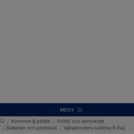
MENY
/
Kommun & politik
/
Politik och demokrati
/
Kallelser och protokoll
/
Valnämndens kallelse 8 maj
Sotenäs kommun