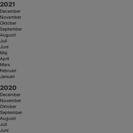
År:
2021
December
November
Oktober
September
Augusti
Juli
Juni
Maj
April
Mars
Februari
Januari
År:
2020
December
November
Oktober
September
Augusti
Juli
Juni